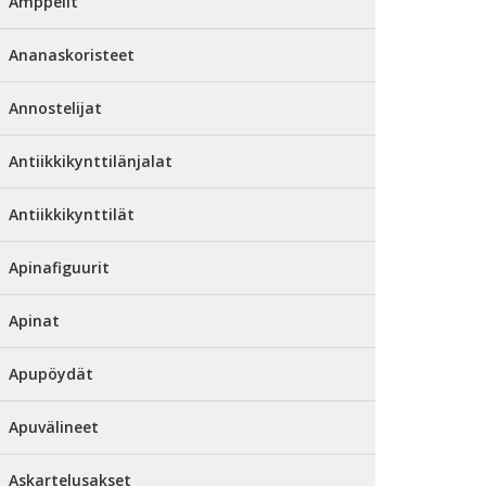
Amppelit
Ananaskoristeet
Annostelijat
Antiikkikynttilänjalat
Antiikkikynttilät
Apinafiguurit
Apinat
Apupöydät
Apuvälineet
Askartelusakset