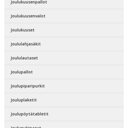
Joulukuusenpallot
Joulukuusenvalot
Joulukuuset
Joululahjasäkit
Joululautaset
Joulupallot
Joulupiparipurkit
Jouluplaketit
Joulupöytätabletit
Joulupukinasut