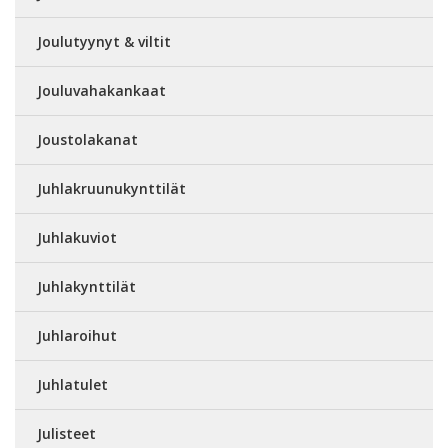
Joulutyynyt & viltit
Jouluvahakankaat
Joustolakanat
Juhlakruunukynttilät
Juhlakuviot
Juhlakynttilät
Juhlaroihut
Juhlatulet
Julisteet