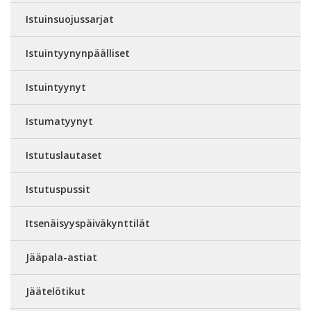
Istuinsuojussarjat
Istuintyynynpäälliset
Istuintyynyt
Istumatyynyt
Istutuslautaset
Istutuspussit
Itsenäisyyspäiväkynttilät
Jääpala-astiat
Jäätelötikut