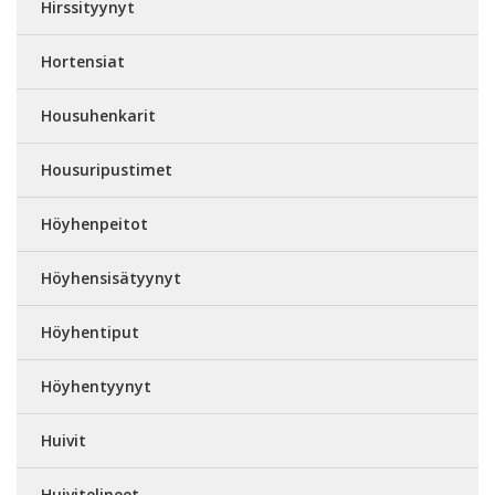
Hirssityynyt
Hortensiat
Housuhenkarit
Housuripustimet
Höyhenpeitot
Höyhensisätyynyt
Höyhentiput
Höyhentyynyt
Huivit
Huivitelineet