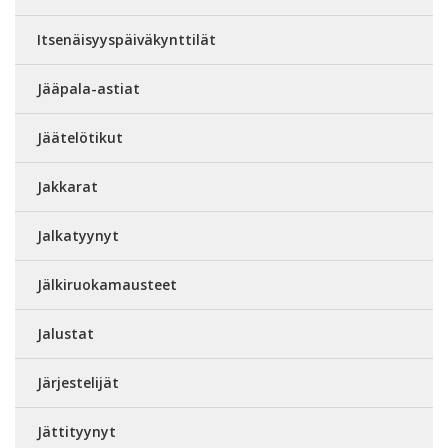
Itsenäisyyspäiväkynttilät
Jääpala-astiat
Jäätelötikut
Jakkarat
Jalkatyynyt
Jälkiruokamausteet
Jalustat
Järjestelijät
Jättityynyt