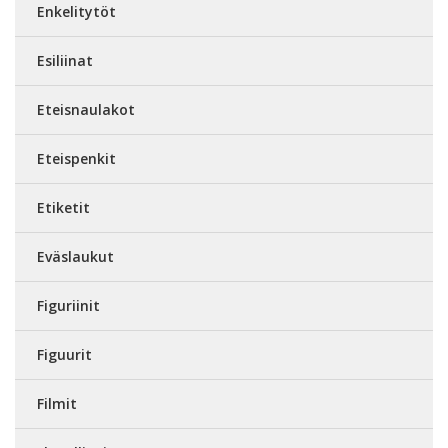
Enkelitytöt
Esiliinat
Eteisnaulakot
Eteispenkit
Etiketit
Eväslaukut
Figuriinit
Figuurit
Filmit