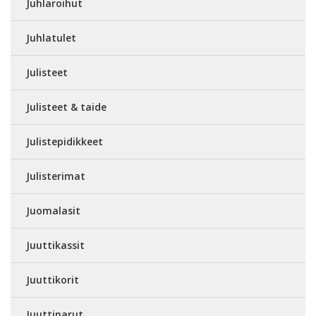
Juhlaroihut
Juhlatulet
Julisteet
Julisteet & taide
Julistepidikkeet
Julisterimat
Juomalasit
Juuttikassit
Juuttikorit
Juuttinarut