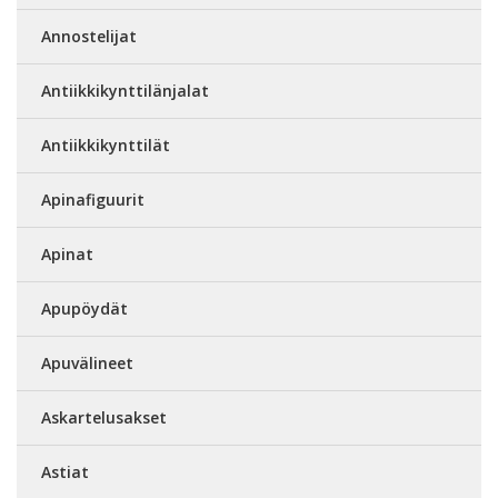
Annostelijat
Antiikkikynttilänjalat
Antiikkikynttilät
Apinafiguurit
Apinat
Apupöydät
Apuvälineet
Askartelusakset
Astiat