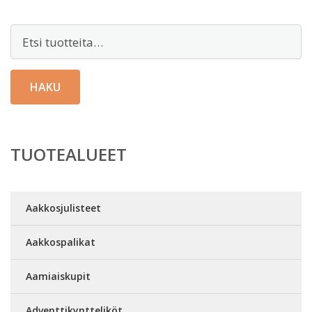
Etsi:
HAKU
TUOTEALUEET
Aakkosjulisteet
Aakkospalikat
Aamiaiskupit
Adventtikyntteliköt