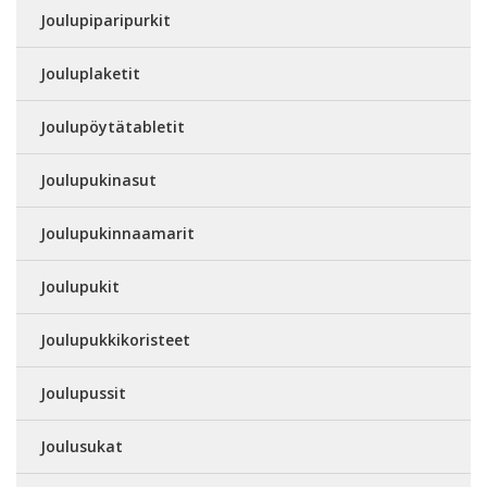
Joulupiparipurkit
Jouluplaketit
Joulupöytätabletit
Joulupukinasut
Joulupukinnaamarit
Joulupukit
Joulupukkikoristeet
Joulupussit
Joulusukat