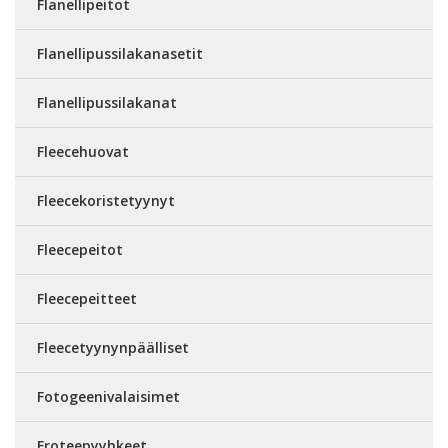
Flanellipeitot
Flanellipussilakanasetit
Flanellipussilakanat
Fleecehuovat
Fleecekoristetyynyt
Fleecepeitot
Fleecepeitteet
Fleecetyynynpäälliset
Fotogeenivalaisimet
Froteepyyhkeet