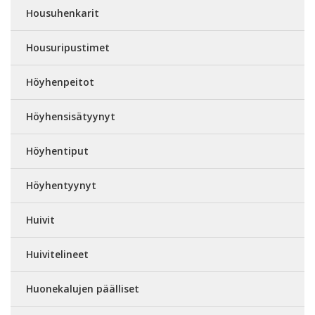
Housuhenkarit
Housuripustimet
Höyhenpeitot
Höyhensisätyynyt
Höyhentiput
Höyhentyynyt
Huivit
Huivitelineet
Huonekalujen päälliset