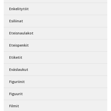
Enkelitytöt
Esiliinat
Eteisnaulakot
Eteispenkit
Etiketit
Eväslaukut
Figuriinit
Figuurit
Filmit