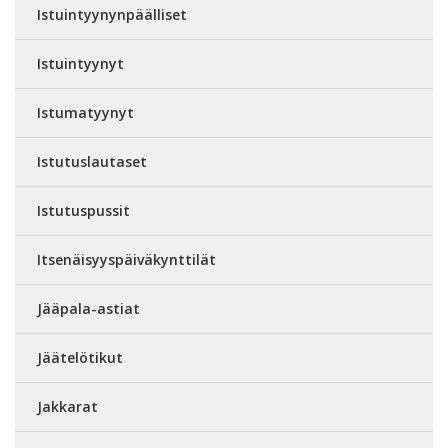
Istuintyynynpäälliset
Istuintyynyt
Istumatyynyt
Istutuslautaset
Istutuspussit
Itsenäisyyspäiväkynttilät
Jääpala-astiat
Jäätelötikut
Jakkarat