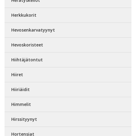
Herätyskellot
Herkkukorit
Hevosenkarvatyynyt
Hevoskoristeet
Hiihtäjätontut
Hiiret
Hiiriäidit
Himmelit
Hirssityynyt
Hortensiat