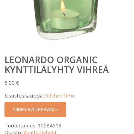
LEONARDO ORGANIC
KYNTTILÄLYHTY VIHREÄ
6,00
€
Sisustuskauppa:
KitchenTime
SIIRRY KAUPPAAN »
Tuotetunnus:
10084913
Osasto:
Kynttilälyhdyt