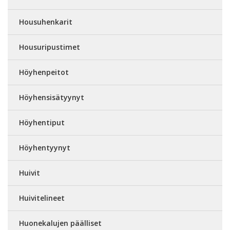
Housuhenkarit
Housuripustimet
Höyhenpeitot
Höyhensisätyynyt
Höyhentiput
Höyhentyynyt
Huivit
Huivitelineet
Huonekalujen päälliset