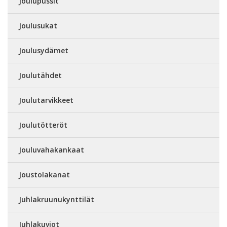
Joulupussit
Joulusukat
Joulusydämet
Joulutähdet
Joulutarvikkeet
Joulutötteröt
Jouluvahakankaat
Joustolakanat
Juhlakruunukynttilät
Juhlakuviot