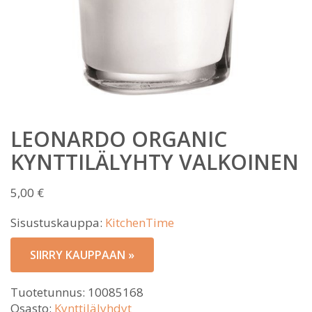
LEONARDO ORGANIC
KYNTTILÄLYHTY VALKOINEN
5,00
€
Sisustuskauppa:
KitchenTime
SIIRRY KAUPPAAN »
Tuotetunnus:
10085168
Osasto:
Kynttilälyhdyt