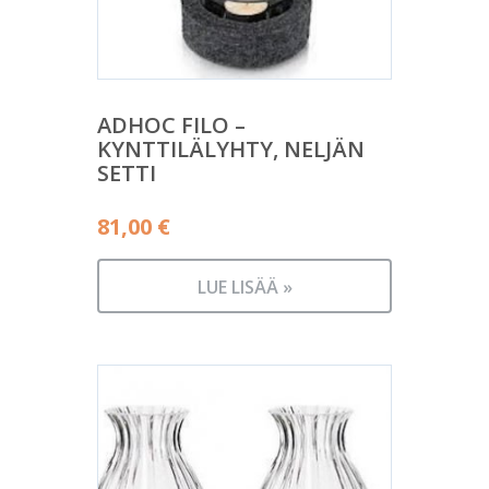
ADHOC FILO –
KYNTTILÄLYHTY, NELJÄN
SETTI
81,00
€
LUE LISÄÄ »