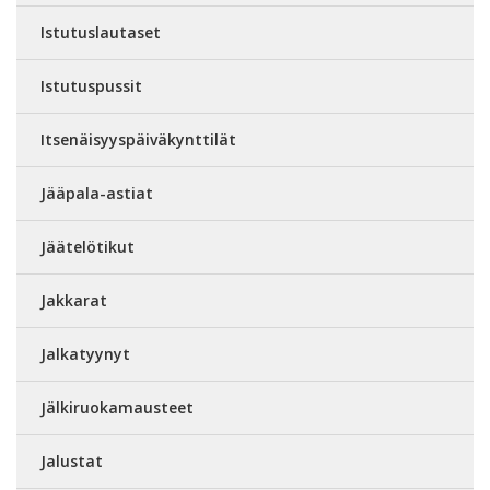
Istutuslautaset
Istutuspussit
Itsenäisyyspäiväkynttilät
Jääpala-astiat
Jäätelötikut
Jakkarat
Jalkatyynyt
Jälkiruokamausteet
Jalustat