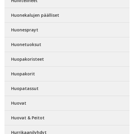
Huivitelineet
Huonekalujen päälliset
Huonesprayt
Huonetuoksut
Huopakoristeet
Huopakorit
Huopatassut
Huovat
Huovat & Peitot
Hurrikaanilyhdyt