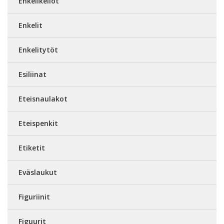
Enkelikellot
Enkelit
Enkelitytöt
Esiliinat
Eteisnaulakot
Eteispenkit
Etiketit
Eväslaukut
Figuriinit
Figuurit