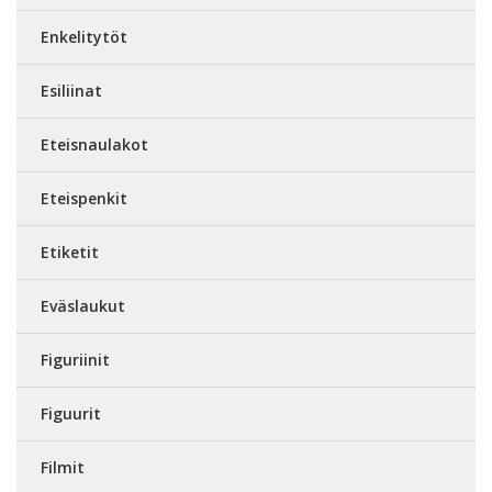
Enkelitytöt
Esiliinat
Eteisnaulakot
Eteispenkit
Etiketit
Eväslaukut
Figuriinit
Figuurit
Filmit