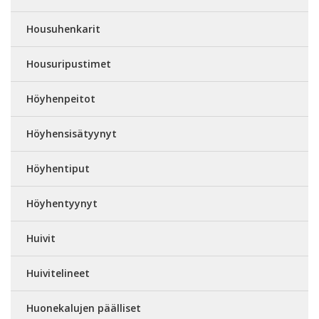
Housuhenkarit
Housuripustimet
Höyhenpeitot
Höyhensisätyynyt
Höyhentiput
Höyhentyynyt
Huivit
Huivitelineet
Huonekalujen päälliset