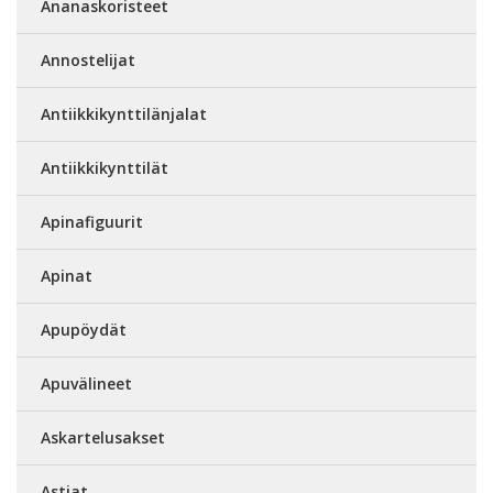
Ananaskoristeet
Annostelijat
Antiikkikynttilänjalat
Antiikkikynttilät
Apinafiguurit
Apinat
Apupöydät
Apuvälineet
Askartelusakset
Astiat