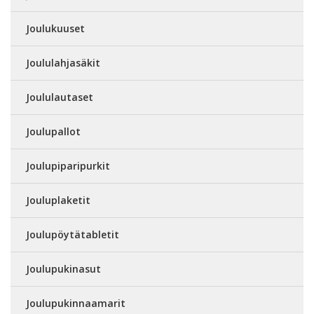
Joulukuuset
Joululahjasäkit
Joululautaset
Joulupallot
Joulupiparipurkit
Jouluplaketit
Joulupöytätabletit
Joulupukinasut
Joulupukinnaamarit