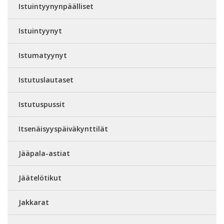
Istuintyynynpäälliset
Istuintyynyt
Istumatyynyt
Istutuslautaset
Istutuspussit
Itsenäisyyspäiväkynttilät
Jääpala-astiat
Jäätelötikut
Jakkarat