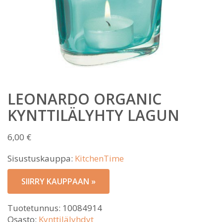
LEONARDO ORGANIC
KYNTTILÄLYHTY LAGUN
6,00
€
Sisustuskauppa:
KitchenTime
SIIRRY KAUPPAAN »
Tuotetunnus:
10084914
Osasto:
Kynttilälyhdyt