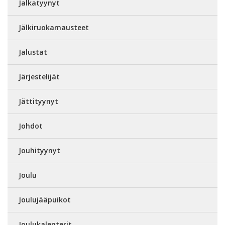
Jalkatyynyt
Jälkiruokamausteet
Jalustat
Järjestelijät
Jättityynyt
Johdot
Jouhityynyt
Joulu
Joulujääpuikot
Joulukalenterit