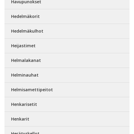
Havupunokset
Hedelmäkorit
Hedelmäkulhot
Heijastimet
Helmalakanat
Helminauhat
Helmisamettipeitot
Henkarisetit
Henkarit
Herätyskellot