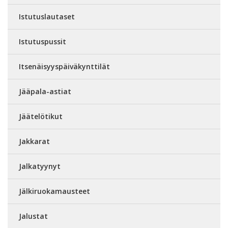
Istutuslautaset
Istutuspussit
Itsenäisyyspäiväkynttilät
Jääpala-astiat
Jäätelötikut
Jakkarat
Jalkatyynyt
Jälkiruokamausteet
Jalustat