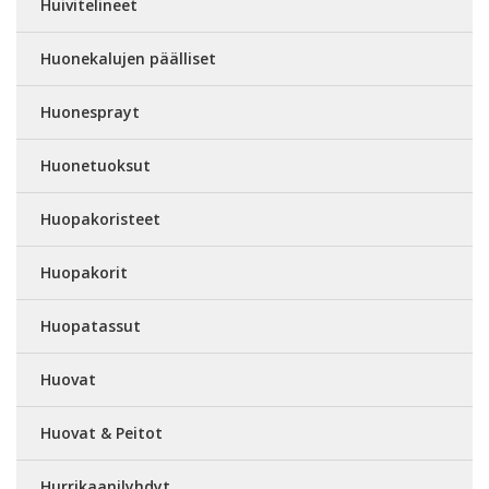
Huivitelineet
Huonekalujen päälliset
Huonesprayt
Huonetuoksut
Huopakoristeet
Huopakorit
Huopatassut
Huovat
Huovat & Peitot
Hurrikaanilyhdyt