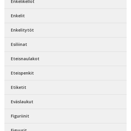
Enkelikellot
Enkelit
Enkelitytöt
Esiliinat
Eteisnaulakot
Eteispenkit
Etiketit
Eväslaukut
Figuriinit
Figuurit