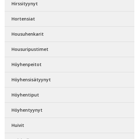
Hirssityynyt
Hortensiat
Housuhenkarit
Housuripustimet
Höyhenpeitot
Höyhensisätyynyt
Höyhentiput
Höyhentyynyt
Huivit