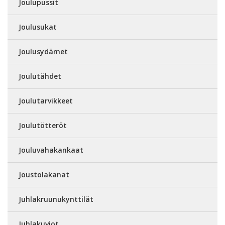
Joulupussit
Joulusukat
Joulusydämet
Joulutähdet
Joulutarvikkeet
Joulutötteröt
Jouluvahakankaat
Joustolakanat
Juhlakruunukynttilät
Juhlakuviot