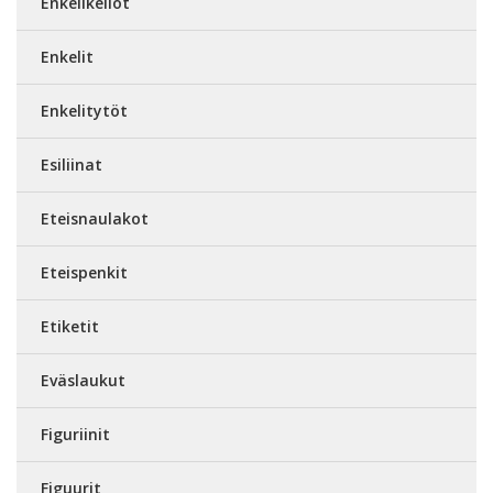
Enkelikellot
Enkelit
Enkelitytöt
Esiliinat
Eteisnaulakot
Eteispenkit
Etiketit
Eväslaukut
Figuriinit
Figuurit