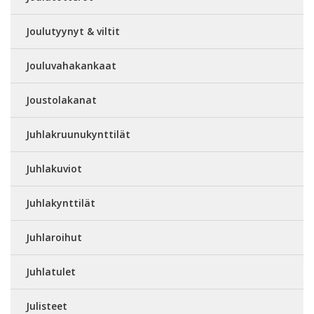
Joulutyynyt & viltit
Jouluvahakankaat
Joustolakanat
Juhlakruunukynttilät
Juhlakuviot
Juhlakynttilät
Juhlaroihut
Juhlatulet
Julisteet