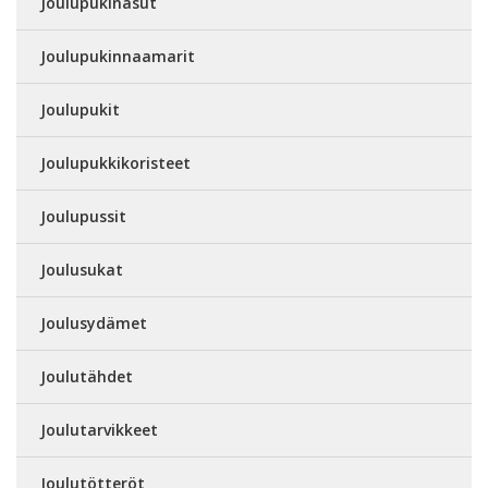
Joulupukinasut
Joulupukinnaamarit
Joulupukit
Joulupukkikoristeet
Joulupussit
Joulusukat
Joulusydämet
Joulutähdet
Joulutarvikkeet
Joulutötteröt