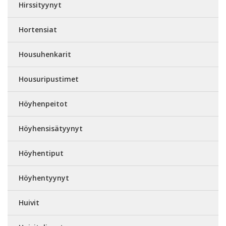
Hirssityynyt
Hortensiat
Housuhenkarit
Housuripustimet
Höyhenpeitot
Höyhensisätyynyt
Höyhentiput
Höyhentyynyt
Huivit