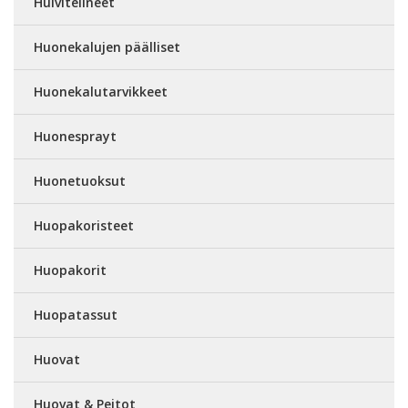
Huivitelineet
Huonekalujen päälliset
Huonekalutarvikkeet
Huonesprayt
Huonetuoksut
Huopakoristeet
Huopakorit
Huopatassut
Huovat
Huovat & Peitot