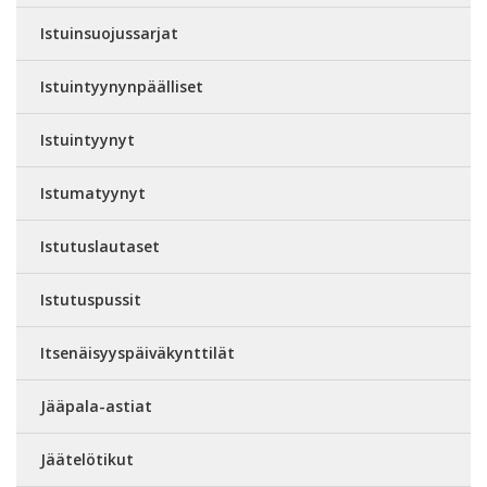
Istuinsuojussarjat
Istuintyynynpäälliset
Istuintyynyt
Istumatyynyt
Istutuslautaset
Istutuspussit
Itsenäisyyspäiväkynttilät
Jääpala-astiat
Jäätelötikut