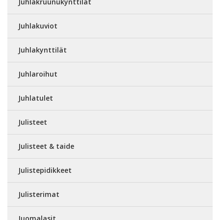
Juhlakruunukynttilät
Juhlakuviot
Juhlakynttilät
Juhlaroihut
Juhlatulet
Julisteet
Julisteet & taide
Julistepidikkeet
Julisterimat
Juomalasit