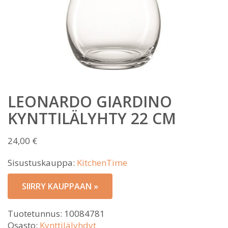
LEONARDO GIARDINO
KYNTTILÄLYHTY 22 CM
24,00
€
Sisustuskauppa:
KitchenTime
SIIRRY KAUPPAAN »
Tuotetunnus:
10084781
Osasto:
Kynttilälyhdyt