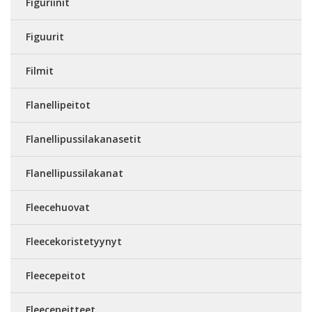
Figuriinit
Figuurit
Filmit
Flanellipeitot
Flanellipussilakanasetit
Flanellipussilakanat
Fleecehuovat
Fleecekoristetyynyt
Fleecepeitot
Fleecepeitteet