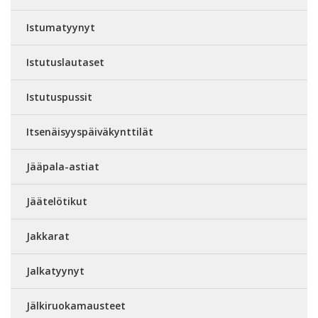
Istumatyynyt
Istutuslautaset
Istutuspussit
Itsenäisyyspäiväkynttilät
Jääpala-astiat
Jäätelötikut
Jakkarat
Jalkatyynyt
Jälkiruokamausteet