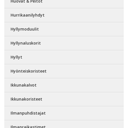
Huovat & Peitot
Hurrikaanilyhdyt
Hyllymoduulit
Hyllynaluskorit
Hyllyt
Hyönteiskoristeet
Ikkunakalvot
Ikkunakoristeet
Ilmanpuhdistajat
Ilmanraikastimet