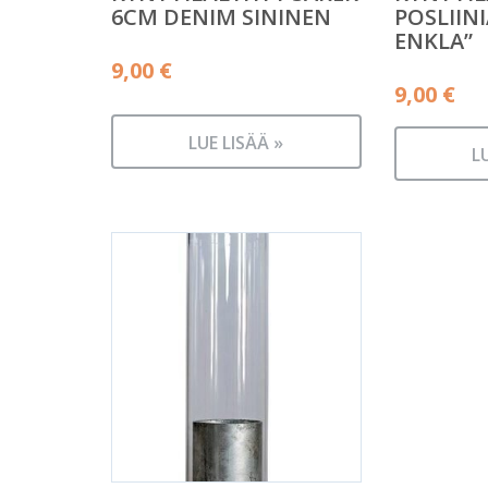
6CM DENIM SININEN
POSLIINI
ENKLA”
9,00
€
9,00
€
LUE LISÄÄ »
L