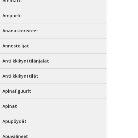
Ammatit
Amppelit
Ananaskoristeet
Annostelijat
Antiikkikynttilänjalat
Antiikkikynttilät
Apinafiguurit
Apinat
Apupöydät
Apuvälineet