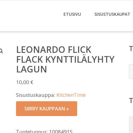
ETUSIVU
SISUSTUSKAUPAT
LEONARDO FLICK
FLACK KYNTTILÄLYHTY
LAGUN
E
10,00
€
Sisustuskauppa:
KitchenTime
SIIRRY KAUPPAAN »
Tuotetunnus:
10084915