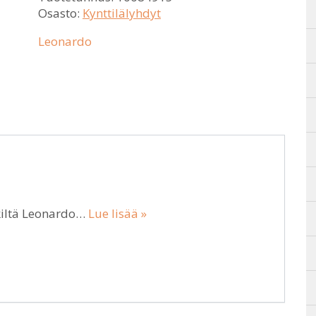
Osasto:
Kynttilälyhdyt
Leonardo
rkiltä Leonardo…
Lue lisää »