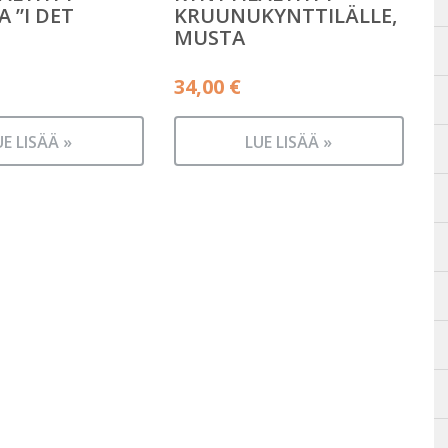
A ”I DET
KRUUNUKYNTTILÄLLE,
MUSTA
34,00
€
UE LISÄÄ »
LUE LISÄÄ »