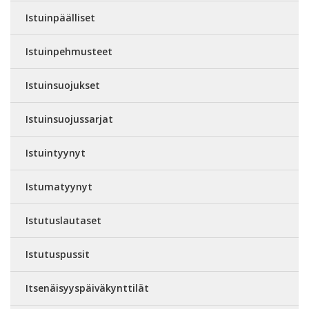
Istuinpäälliset
Istuinpehmusteet
Istuinsuojukset
Istuinsuojussarjat
Istuintyynyt
Istumatyynyt
Istutuslautaset
Istutuspussit
Itsenäisyyspäiväkynttilät