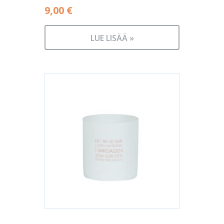
9,00
€
LUE LISÄÄ »