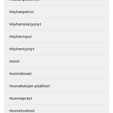
Höyhenpeitot
Höyhensisätyynyt
Höyhentiput
Höyhentyynyt
Huivit
Huivitelineet
Huonekalujen päälliset
Huonesprayt
Huonetuoksut