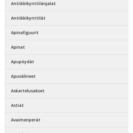
Antiikkikynttilänjalat
Antiikkikynttilät
Apinafiguurit
Apinat
Apupöydät
Apuvälineet
Askartelusakset
Astiat
Avaimenperät