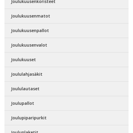
Joulukuusenkoristeet
Joulukuusenmatot
Joulukuusenpallot
Joulukuusenvalot
Joulukuuset
Joululahjasäkit
Joululautaset
Joulupallot
Joulupiparipurkit
Jouluplaketit