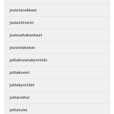
Joulutarvikkeet
Joulutötteröt
Jouluvahakankaat
Joustolakanat
Juhlakruunukynttilät
Juhlakuviot
Juhlakynttilät
Juhlaroihut
Juhlatulet