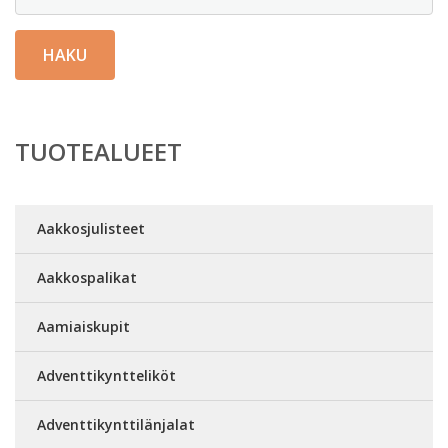
HAKU
TUOTEALUEET
Aakkosjulisteet
Aakkospalikat
Aamiaiskupit
Adventtikyntteliköt
Adventtikynttilänjalat