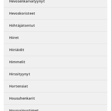
Hevosenkarvatyynyt
Hevoskoristeet
Hiihtäjätontut
Hiiret
Hiiriäidit
Himmelit
Hirssityynyt
Hortensiat
Housuhenkarit
Housuripustimet