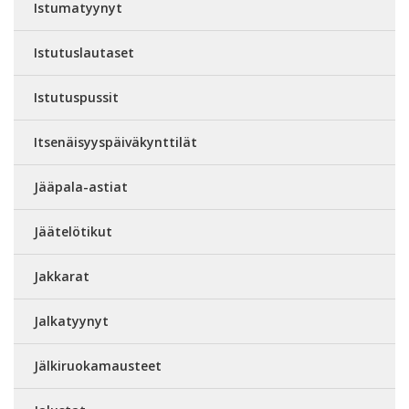
Istumatyynyt
Istutuslautaset
Istutuspussit
Itsenäisyyspäiväkynttilät
Jääpala-astiat
Jäätelötikut
Jakkarat
Jalkatyynyt
Jälkiruokamausteet