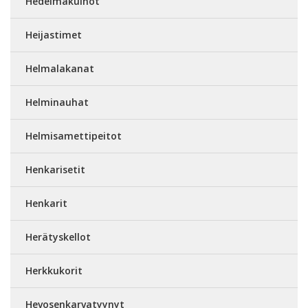
Hedelmäkulhot
Heijastimet
Helmalakanat
Helminauhat
Helmisamettipeitot
Henkarisetit
Henkarit
Herätyskellot
Herkkukorit
Hevosenkarvatyynyt