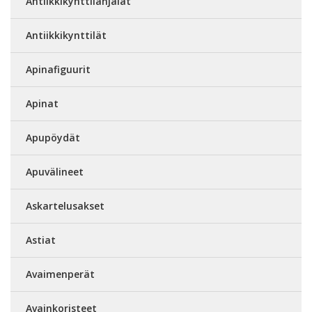
Antiikkikynttilänjalat
Antiikkikynttilät
Apinafiguurit
Apinat
Apupöydät
Apuvälineet
Askartelusakset
Astiat
Avaimenperät
Avainkoristeet