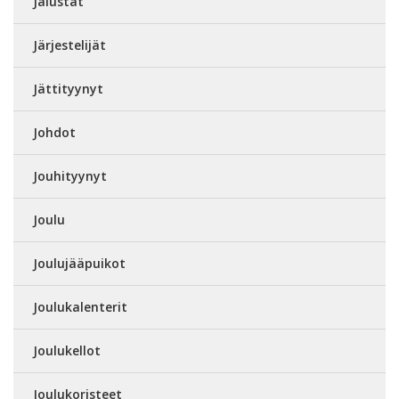
Jalustat
Järjestelijät
Jättityynyt
Johdot
Jouhityynyt
Joulu
Joulujääpuikot
Joulukalenterit
Joulukellot
Joulukoristeet