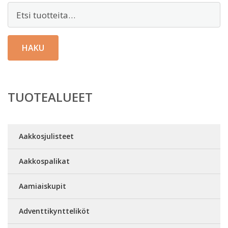
Etsi:
HAKU
TUOTEALUEET
Aakkosjulisteet
Aakkospalikat
Aamiaiskupit
Adventtikyntteliköt