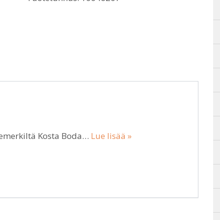
otemerkiltä Kosta Boda…
Lue lisää »