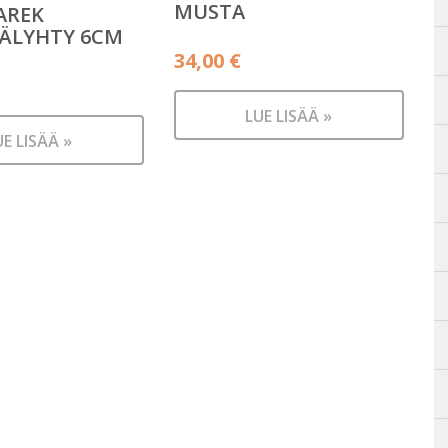
MUSTA
AREK
LÄLYHTY 6CM
34,00
€
LUE LISÄÄ »
UE LISÄÄ »