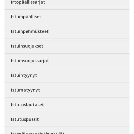
Irtopäällissarjat
Istuinpäälliset
Istuinpehmusteet
Istuinsuojukset
Istuinsuojussarjat
Istuintyynyt
Istumatyynyt
Istutuslautaset
Istutuspussit
Itsenäisyyspäiväkynttilät