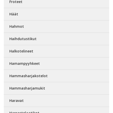
Froteet
Häät
Hahmot
Haihdutustikut
Halkotelineet
Hamampyyhkeet
Hammasharjakotelot
Hammasharjamukit
Haravat
Harrastelaatikot