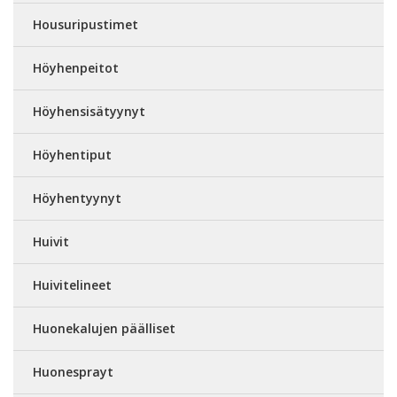
Housuripustimet
Höyhenpeitot
Höyhensisätyynyt
Höyhentiput
Höyhentyynyt
Huivit
Huivitelineet
Huonekalujen päälliset
Huonesprayt