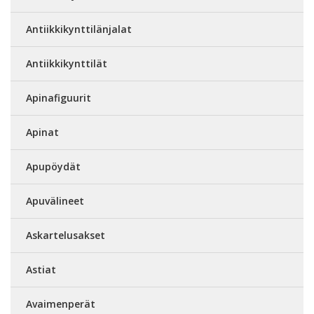
Antiikkikynttilänjalat
Antiikkikynttilät
Apinafiguurit
Apinat
Apupöydät
Apuvälineet
Askartelusakset
Astiat
Avaimenperät