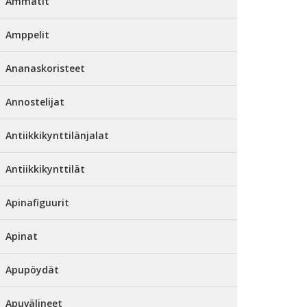
Ammatit
Amppelit
Ananaskoristeet
Annostelijat
Antiikkikynttilänjalat
Antiikkikynttilät
Apinafiguurit
Apinat
Apupöydät
Apuvälineet