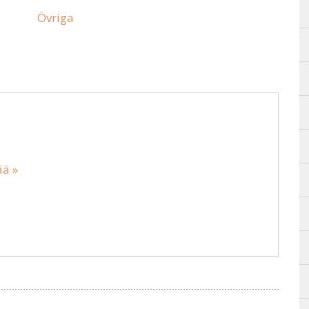
Övriga
ää »