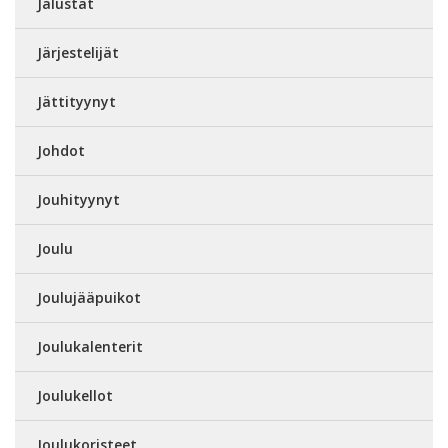
Jalustat
Järjestelijät
Jättityynyt
Johdot
Jouhityynyt
Joulu
Joulujääpuikot
Joulukalenterit
Joulukellot
Joulukoristeet