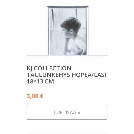
KJ COLLECTION
TAULUNKEHYS HOPEA/LASI
18×13 CM
3,00
€
LUE LISÄÄ »