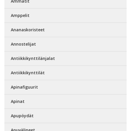
Ammatit
Amppelit
Ananaskoristeet
Annostelijat
Antiikkikynttilänjalat
Antiikkikynttilät
Apinafiguurit
Apinat
Apupöydät
Apuvälineet