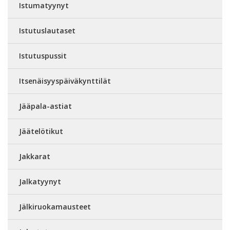
Istumatyynyt
Istutuslautaset
Istutuspussit
Itsenäisyyspäiväkynttilät
Jääpala-astiat
Jäätelötikut
Jakkarat
Jalkatyynyt
Jälkiruokamausteet