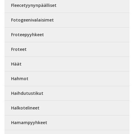
Fleecetyynynpäälliset
Fotogeenivalaisimet
Froteepyyhkeet
Froteet
Häät
Hahmot
Haihdutustikut
Halkotelineet
Hamampyyhkeet