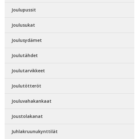
Joulupussit
Joulusukat
Joulusydämet
Joulutähdet
Joulutarvikkeet
Joulutötteröt
Jouluvahakankaat
Joustolakanat
Juhlakruunukynttilät