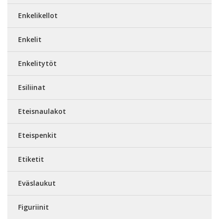
Enkelikellot
Enkelit
Enkelitytöt
Esiliinat
Eteisnaulakot
Eteispenkit
Etiketit
Eväslaukut
Figuriinit