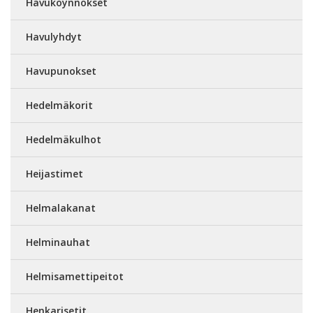
Havuköynnökset
Havulyhdyt
Havupunokset
Hedelmäkorit
Hedelmäkulhot
Heijastimet
Helmalakanat
Helminauhat
Helmisamettipeitot
Henkarisetit