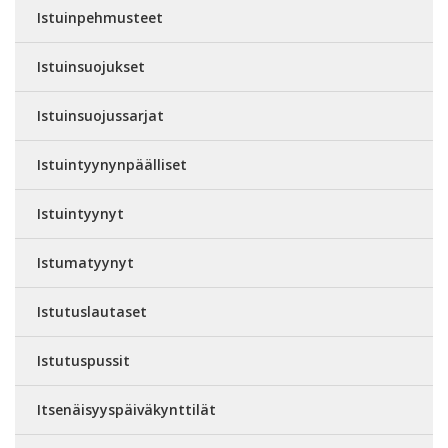
Istuinpehmusteet
Istuinsuojukset
Istuinsuojussarjat
Istuintyynynpäälliset
Istuintyynyt
Istumatyynyt
Istutuslautaset
Istutuspussit
Itsenäisyyspäiväkynttilät