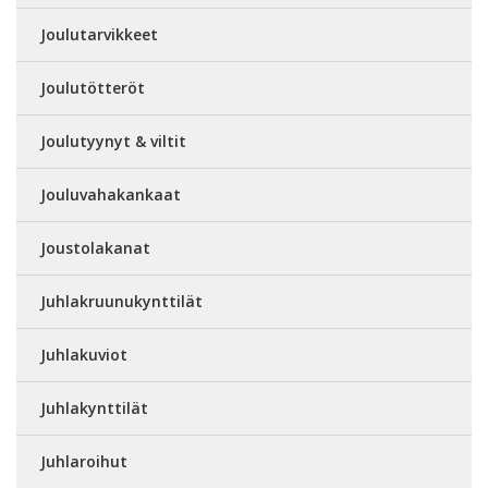
Joulutarvikkeet
Joulutötteröt
Joulutyynyt & viltit
Jouluvahakankaat
Joustolakanat
Juhlakruunukynttilät
Juhlakuviot
Juhlakynttilät
Juhlaroihut