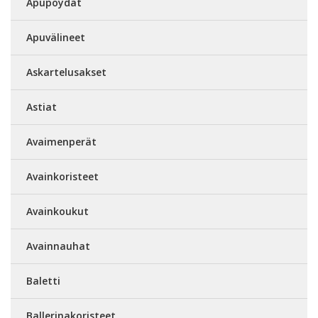
Apupöydät
Apuvälineet
Askartelusakset
Astiat
Avaimenperät
Avainkoristeet
Avainkoukut
Avainnauhat
Baletti
Ballerinakoristeet