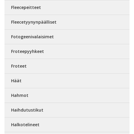
Fleecepeitteet
Fleecetyynynpäälliset
Fotogeenivalaisimet
Froteepyyhkeet
Froteet
Häät
Hahmot
Haihdutustikut
Halkotelineet