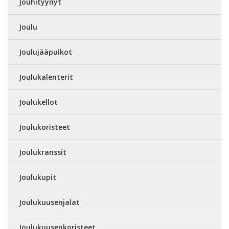
Jouhityynyt
Joulu
Joulujääpuikot
Joulukalenterit
Joulukellot
Joulukoristeet
Joulukranssit
Joulukupit
Joulukuusenjalat
Joulukuusenkoristeet