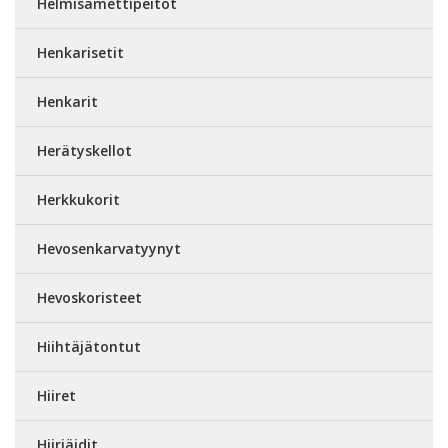
Helmisamettipeitot
Henkarisetit
Henkarit
Herätyskellot
Herkkukorit
Hevosenkarvatyynyt
Hevoskoristeet
Hiihtäjätontut
Hiiret
Hiiriäidit