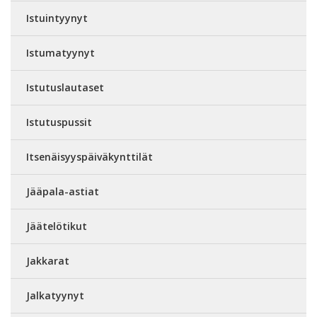
Istuintyynyt
Istumatyynyt
Istutuslautaset
Istutuspussit
Itsenäisyyspäiväkynttilät
Jääpala-astiat
Jäätelötikut
Jakkarat
Jalkatyynyt