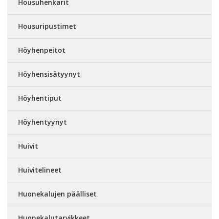
Housuhenkarit
Housuripustimet
Höyhenpeitot
Höyhensisätyynyt
Höyhentiput
Höyhentyynyt
Huivit
Huivitelineet
Huonekalujen päälliset
Huonekalutarvikkeet