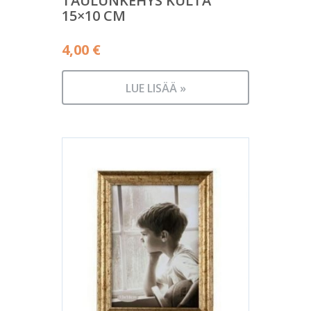
TAULUNKEHYS KULTA
15×10 CM
4,00
€
LUE LISÄÄ »