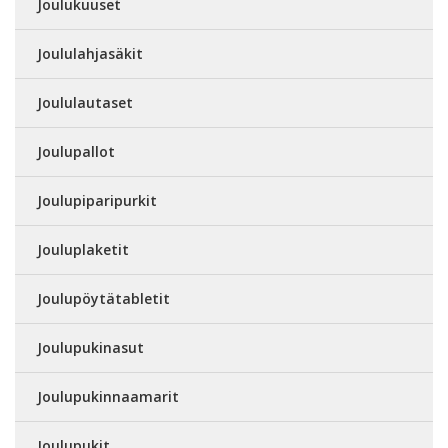
Joulukuuset
Joululahjasäkit
Joululautaset
Joulupallot
Joulupiparipurkit
Jouluplaketit
Joulupöytätabletit
Joulupukinasut
Joulupukinnaamarit
Joulupukit