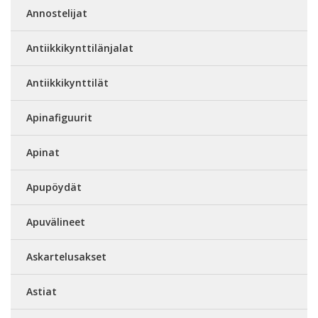
Annostelijat
Antiikkikynttilänjalat
Antiikkikynttilät
Apinafiguurit
Apinat
Apupöydät
Apuvälineet
Askartelusakset
Astiat