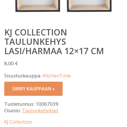
KJ COLLECTION
TAULUNKEHYS
LASI/HARMAA 12×17 CM
8,00
€
Sisustuskauppa:
KitchenTime
SIIRRY KAUPPAAN »
Tuotetunnus:
10067039
Osasto:
Taulunkehykset
KJ Collection