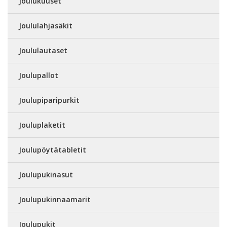
Joulukuuset
Joululahjasäkit
Joululautaset
Joulupallot
Joulupiparipurkit
Jouluplaketit
Joulupöytätabletit
Joulupukinasut
Joulupukinnaamarit
Joulupukit