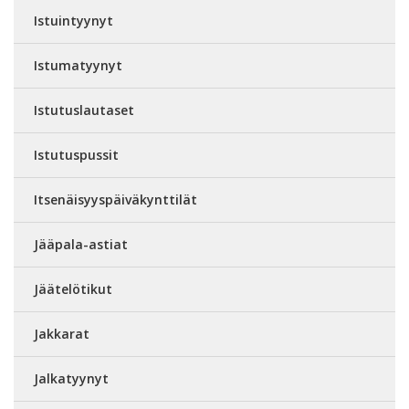
Istuintyynyt
Istumatyynyt
Istutuslautaset
Istutuspussit
Itsenäisyyspäiväkynttilät
Jääpala-astiat
Jäätelötikut
Jakkarat
Jalkatyynyt