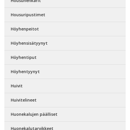
Housuhenkarit
Housuripustimet
Höyhenpeitot
Höyhensisätyynyt
Höyhentiput
Höyhentyynyt
Huivit
Huivitelineet
Huonekalujen päälliset
Huonekalutarvikkeet