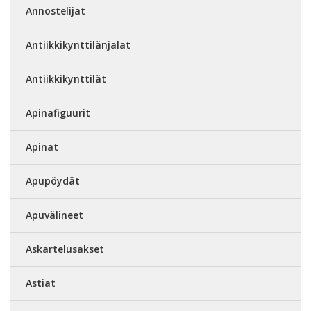
Annostelijat
Antiikkikynttilänjalat
Antiikkikynttilät
Apinafiguurit
Apinat
Apupöydät
Apuvälineet
Askartelusakset
Astiat