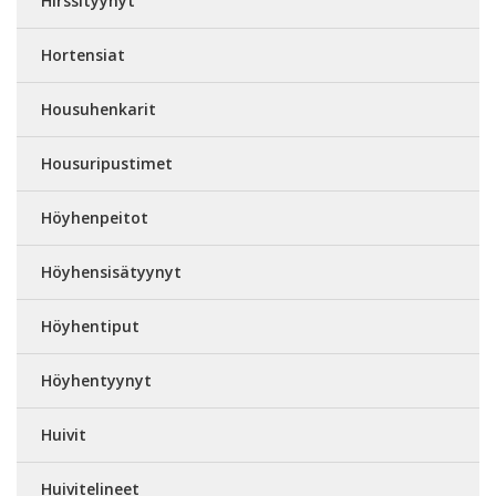
Hirssityynyt
Hortensiat
Housuhenkarit
Housuripustimet
Höyhenpeitot
Höyhensisätyynyt
Höyhentiput
Höyhentyynyt
Huivit
Huivitelineet