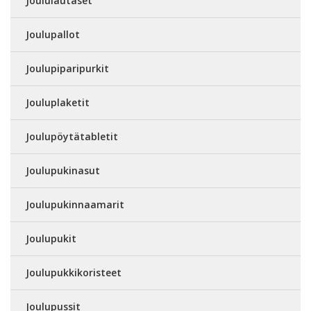
Joululautaset
Joulupallot
Joulupiparipurkit
Jouluplaketit
Joulupöytätabletit
Joulupukinasut
Joulupukinnaamarit
Joulupukit
Joulupukkikoristeet
Joulupussit