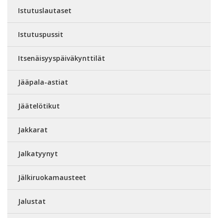
Istutuslautaset
Istutuspussit
Itsenäisyyspäiväkynttilät
Jääpala-astiat
Jäätelötikut
Jakkarat
Jalkatyynyt
Jälkiruokamausteet
Jalustat