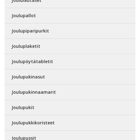
Joululautaset
Joulupallot
Joulupiparipurkit
Jouluplaketit
Joulupöytätabletit
Joulupukinasut
Joulupukinnaamarit
Joulupukit
Joulupukkikoristeet
Joulupussit