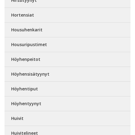
Hirssityynyt
Hortensiat
Housuhenkarit
Housuripustimet
Höyhenpeitot
Höyhensisätyynyt
Höyhentiput
Höyhentyynyt
Huivit
Huivitelineet