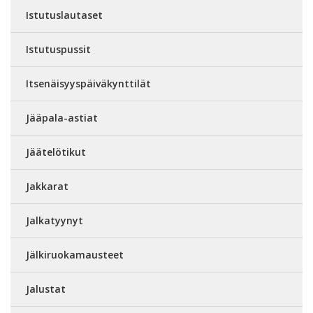
Istutuslautaset
Istutuspussit
Itsenäisyyspäiväkynttilät
Jääpala-astiat
Jäätelötikut
Jakkarat
Jalkatyynyt
Jälkiruokamausteet
Jalustat