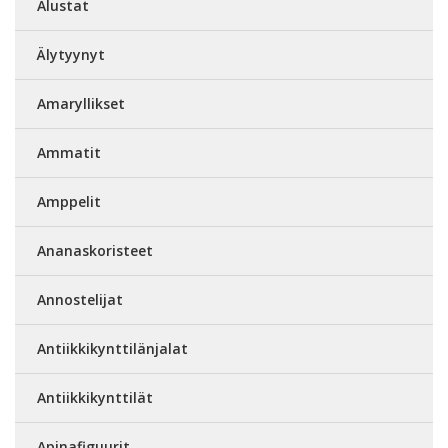
Alustat
Älytyynyt
Amaryllikset
Ammatit
Amppelit
Ananaskoristeet
Annostelijat
Antiikkikynttilänjalat
Antiikkikynttilät
Apinafiguurit