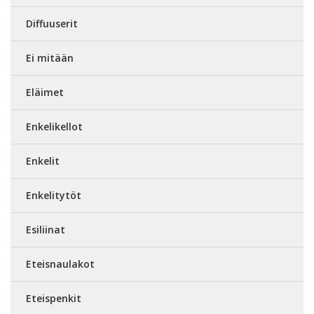
Diffuuserit
Ei mitään
Eläimet
Enkelikellot
Enkelit
Enkelitytöt
Esiliinat
Eteisnaulakot
Eteispenkit