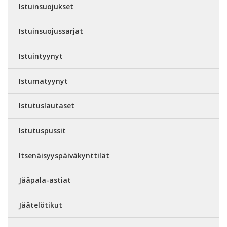
Istuinsuojukset
Istuinsuojussarjat
Istuintyynyt
Istumatyynyt
Istutuslautaset
Istutuspussit
Itsenäisyyspäiväkynttilät
Jääpala-astiat
Jäätelötikut