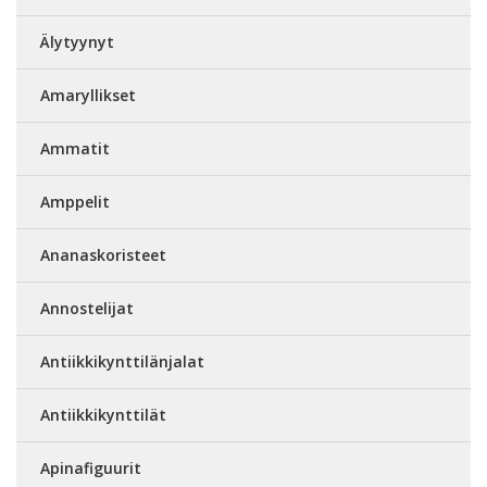
Älytyynyt
Amaryllikset
Ammatit
Amppelit
Ananaskoristeet
Annostelijat
Antiikkikynttilänjalat
Antiikkikynttilät
Apinafiguurit