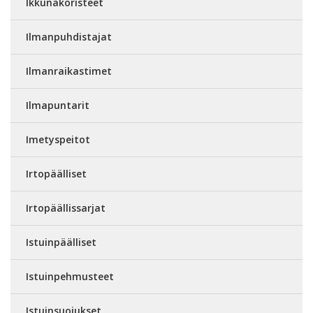
Ikkunakoristeet
Ilmanpuhdistajat
Ilmanraikastimet
Ilmapuntarit
Imetyspeitot
Irtopäälliset
Irtopäällissarjat
Istuinpäälliset
Istuinpehmusteet
Istuinsuojukset