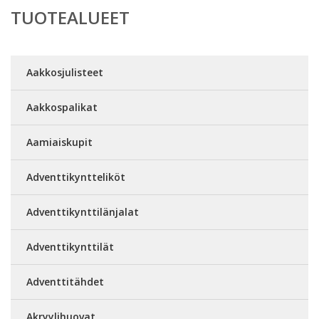
TUOTEALUEET
Aakkosjulisteet
Aakkospalikat
Aamiaiskupit
Adventtikyntteliköt
Adventtikynttilänjalat
Adventtikynttilät
Adventtitähdet
Akryylihuovat