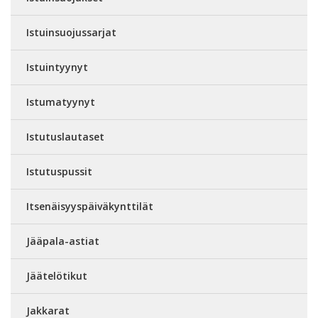
Istuinsuojussarjat
Istuintyynyt
Istumatyynyt
Istutuslautaset
Istutuspussit
Itsenäisyyspäiväkynttilät
Jääpala-astiat
Jäätelötikut
Jakkarat