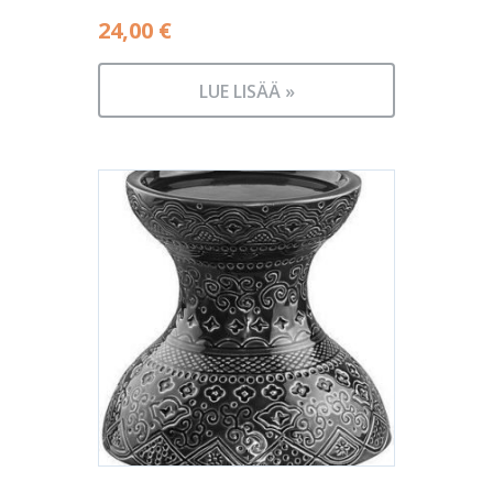
24,00
€
LUE LISÄÄ »