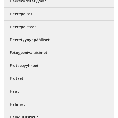
Fleecekoristetyynyt
Fleecepeitot
Fleecepeitteet
Fleecetyynynpäälliset
Fotogeenivalaisimet
Froteepyyhkeet
Froteet
Häät
Hahmot
Haihdutustikut