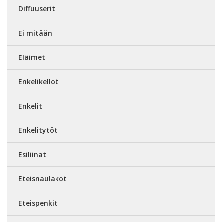
Diffuuserit
Ei mitään
Eläimet
Enkelikellot
Enkelit
Enkelitytöt
Esiliinat
Eteisnaulakot
Eteispenkit