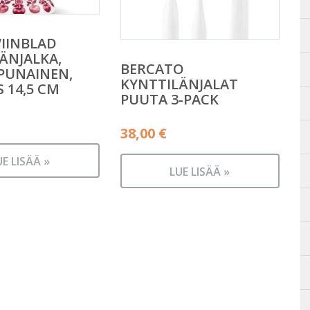
IINBLAD
ÄNJALKA,
BERCATO
 PUNAINEN,
KYNTTILÄNJALAT
 14,5 CM
PUUTA 3-PACK
38,00
€
UE LISÄÄ »
LUE LISÄÄ »