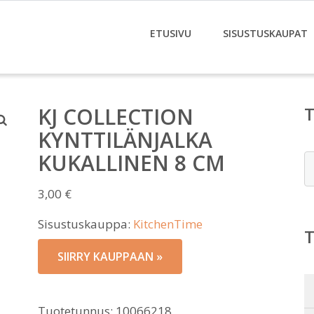
ETUSIVU
SISUSTUSKAUPAT
KJ COLLECTION
KYNTTILÄNJALKA
KUKALLINEN 8 CM
E
3,00
€
Sisustuskauppa:
KitchenTime
SIIRRY KAUPPAAN »
Tuotetunnus:
10066218