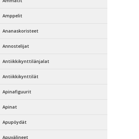
Ammatit
Amppelit
Ananaskoristeet
Annostelijat
Antiikkikynttilänjalat
Antiikkikynttilät
Apinafiguurit
Apinat
Apupöydät
Apuvälineet