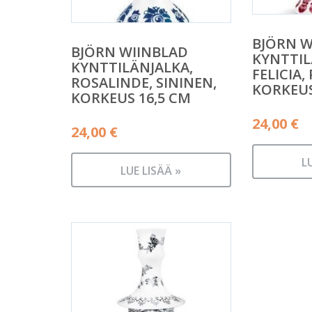
BJÖRN W
BJÖRN WIINBLAD
KYNTTIL
KYNTTILÄNJALKA,
FELICIA,
ROSALINDE, SININEN,
KORKEUS
KORKEUS 16,5 CM
24,00
€
24,00
€
L
LUE LISÄÄ »