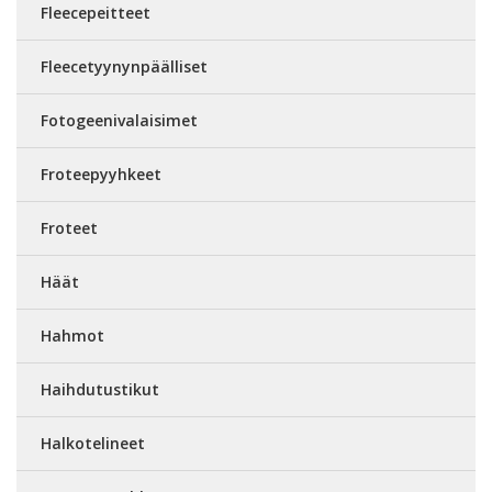
Fleecepeitteet
Fleecetyynynpäälliset
Fotogeenivalaisimet
Froteepyyhkeet
Froteet
Häät
Hahmot
Haihdutustikut
Halkotelineet