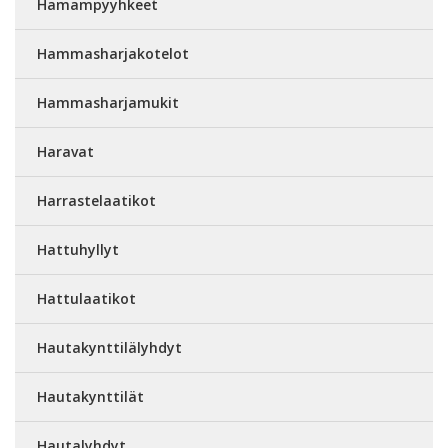
Hamampyyhkeet
Hammasharjakotelot
Hammasharjamukit
Haravat
Harrastelaatikot
Hattuhyllyt
Hattulaatikot
Hautakynttilälyhdyt
Hautakynttilät
Hautalyhdyt