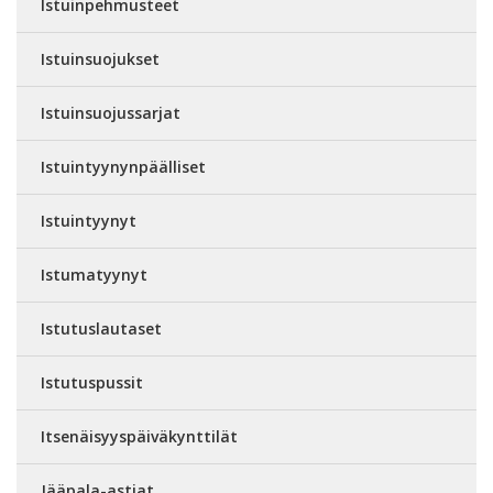
Istuinpehmusteet
Istuinsuojukset
Istuinsuojussarjat
Istuintyynynpäälliset
Istuintyynyt
Istumatyynyt
Istutuslautaset
Istutuspussit
Itsenäisyyspäiväkynttilät
Jääpala-astiat