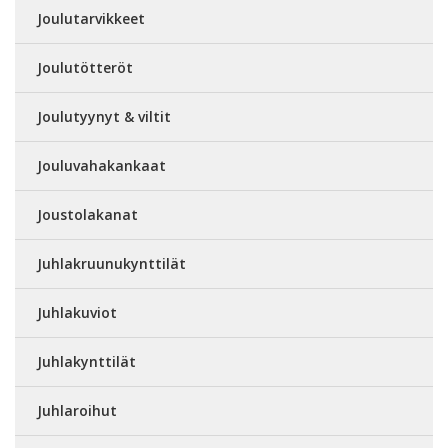
Joulutarvikkeet
Joulutötteröt
Joulutyynyt & viltit
Jouluvahakankaat
Joustolakanat
Juhlakruunukynttilät
Juhlakuviot
Juhlakynttilät
Juhlaroihut