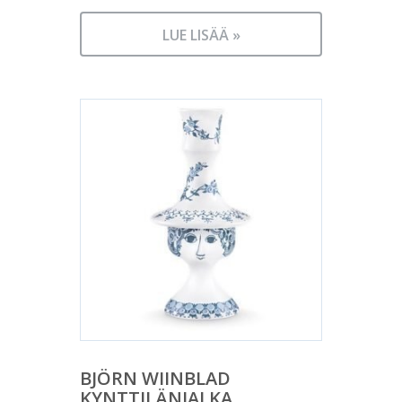
LUE LISÄÄ »
BJÖRN WIINBLAD
KYNTTILÄNJALKA