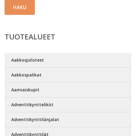
HAKU
TUOTEALUEET
Aakkosjulisteet
Aakkospalikat
Aamiaiskupit
Adventtikyntteliköt
Adventtikynttilänjalat
Adventtikynttilät