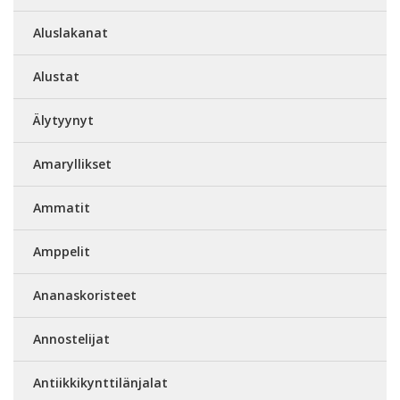
Aluslakanat
Alustat
Älytyynyt
Amaryllikset
Ammatit
Amppelit
Ananaskoristeet
Annostelijat
Antiikkikynttilänjalat