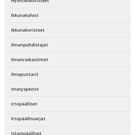
Hyönteiskoristeet
Ikkunakalvot
Ikkunakoristeet
Ilmanpuhdistajat
Ilmanraikastimet
Ilmapuntarit
Imetyspeitot
Irtopäälliset
Irtopäällissarjat
Istuinpäälliset