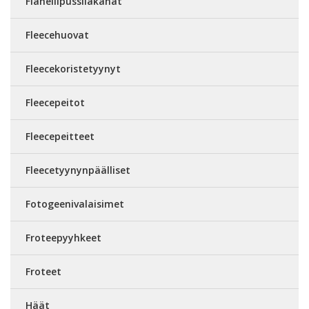
Flanellipussilakanat
Fleecehuovat
Fleecekoristetyynyt
Fleecepeitot
Fleecepeitteet
Fleecetyynynpäälliset
Fotogeenivalaisimet
Froteepyyhkeet
Froteet
Häät