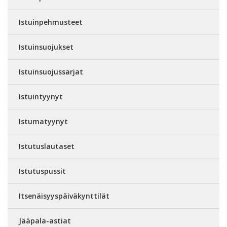
Istuinpehmusteet
Istuinsuojukset
Istuinsuojussarjat
Istuintyynyt
Istumatyynyt
Istutuslautaset
Istutuspussit
Itsenäisyyspäiväkynttilät
Jääpala-astiat