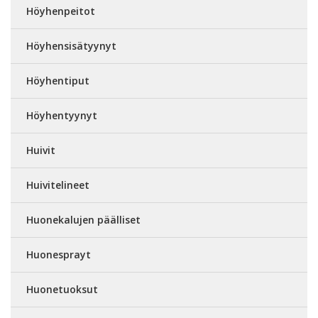
Höyhenpeitot
Höyhensisätyynyt
Höyhentiput
Höyhentyynyt
Huivit
Huivitelineet
Huonekalujen päälliset
Huonesprayt
Huonetuoksut