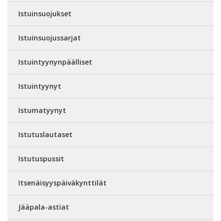
Istuinsuojukset
Istuinsuojussarjat
Istuintyynynpäälliset
Istuintyynyt
Istumatyynyt
Istutuslautaset
Istutuspussit
Itsenäisyyspäiväkynttilät
Jääpala-astiat