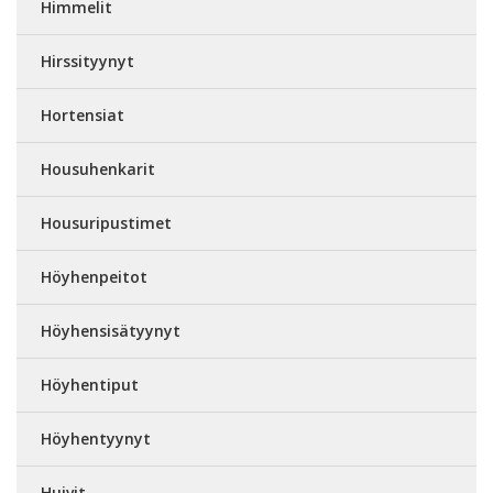
Himmelit
Hirssityynyt
Hortensiat
Housuhenkarit
Housuripustimet
Höyhenpeitot
Höyhensisätyynyt
Höyhentiput
Höyhentyynyt
Huivit