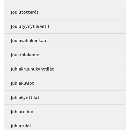
Joulutötteröt
Joulutyynyt & viltit
Jouluvahakankaat
Joustolakanat
Juhlakruunukynttilät
Juhlakuviot
Juhlakynttilät
Juhlaroihut
Juhlatulet