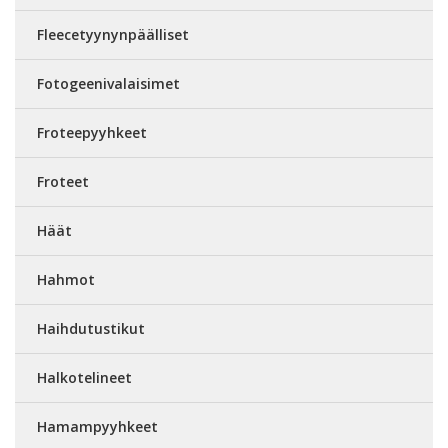
Fleecetyynynpäälliset
Fotogeenivalaisimet
Froteepyyhkeet
Froteet
Häät
Hahmot
Haihdutustikut
Halkotelineet
Hamampyyhkeet