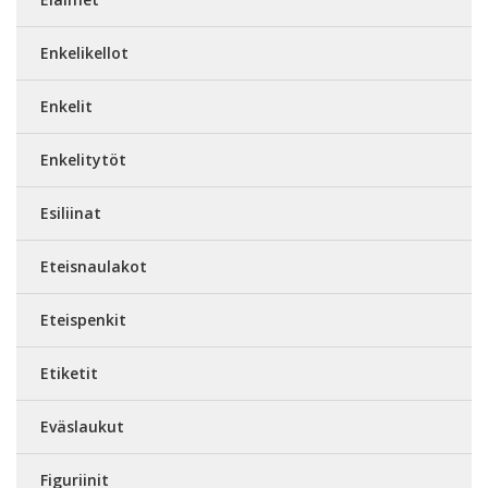
Enkelikellot
Enkelit
Enkelitytöt
Esiliinat
Eteisnaulakot
Eteispenkit
Etiketit
Eväslaukut
Figuriinit