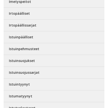
Imetyspeitot
Irtopäälliset
Irtopäällissarjat
Istuinpäälliset
Istuinpehmusteet
Istuinsuojukset
Istuinsuojussarjat
Istuintyynyt
Istumatyynyt
Istutuslautaset