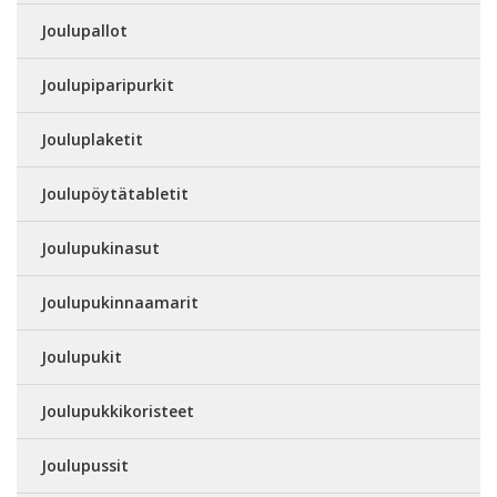
Joulupallot
Joulupiparipurkit
Jouluplaketit
Joulupöytätabletit
Joulupukinasut
Joulupukinnaamarit
Joulupukit
Joulupukkikoristeet
Joulupussit