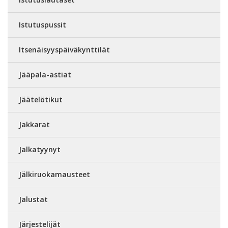
Istutuspussit
Itsenäisyyspäiväkynttilät
Jääpala-astiat
Jäätelötikut
Jakkarat
Jalkatyynyt
Jälkiruokamausteet
Jalustat
Järjestelijät