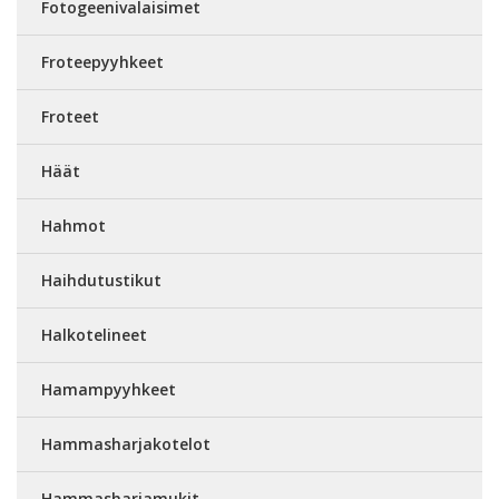
Fotogeenivalaisimet
Froteepyyhkeet
Froteet
Häät
Hahmot
Haihdutustikut
Halkotelineet
Hamampyyhkeet
Hammasharjakotelot
Hammasharjamukit