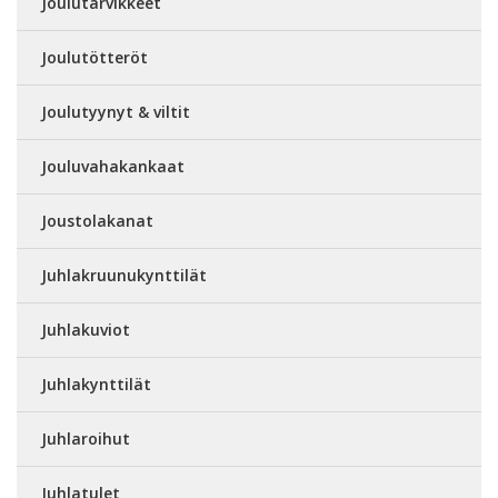
Joulutarvikkeet
Joulutötteröt
Joulutyynyt & viltit
Jouluvahakankaat
Joustolakanat
Juhlakruunukynttilät
Juhlakuviot
Juhlakynttilät
Juhlaroihut
Juhlatulet