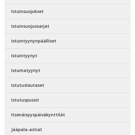
Istuinsuojukset
Istuinsuojussarjat
Istuintyynynpäälliset
Istuintyynyt
Istumatyynyt
Istutuslautaset
Istutuspussit
Itsenäisyyspäiväkynttilät
Jääpala-astiat