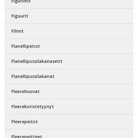
Figuriinit
Figuurit
Filmit
Flanellipeitot
Flanellipussilakanasetit
Flanellipussilakanat
Fleecehuovat
Fleecekoristetyynyt
Fleecepeitot
Fleecepeitteet