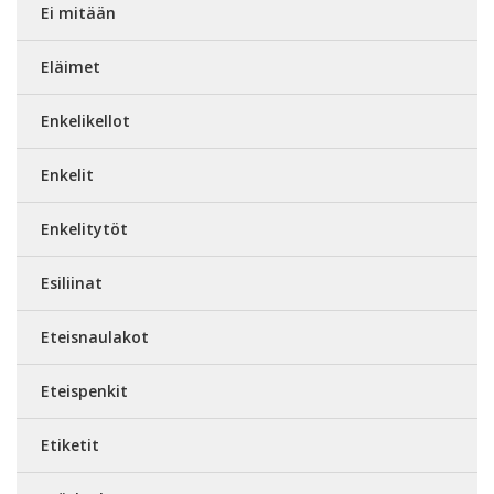
Ei mitään
Eläimet
Enkelikellot
Enkelit
Enkelitytöt
Esiliinat
Eteisnaulakot
Eteispenkit
Etiketit