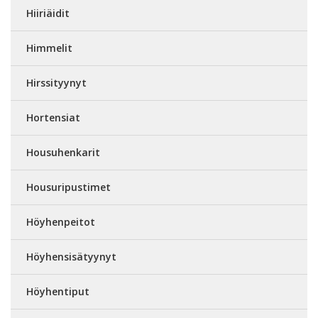
Hiiriäidit
Himmelit
Hirssityynyt
Hortensiat
Housuhenkarit
Housuripustimet
Höyhenpeitot
Höyhensisätyynyt
Höyhentiput