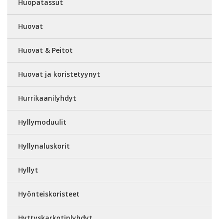
Huopatassut
Huovat
Huovat & Peitot
Huovat ja koristetyynyt
Hurrikaanilyhdyt
Hyllymoduulit
Hyllynaluskorit
Hyllyt
Hyönteiskoristeet
Hyttyskarkotinlyhdyt