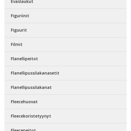
Eväslaukut
Figuriinit
Figuurit
Filmit
Flanellipeitot
Flanellipussilakanasetit
Flanellipussilakanat
Fleecehuovat
Fleecekoristetyynyt
Fleecepeitot