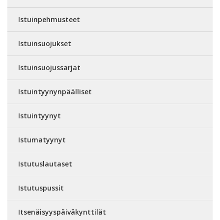
Istuinpehmusteet
Istuinsuojukset
Istuinsuojussarjat
Istuintyynynpäälliset
Istuintyynyt
Istumatyynyt
Istutuslautaset
Istutuspussit
Itsenäisyyspäiväkynttilät