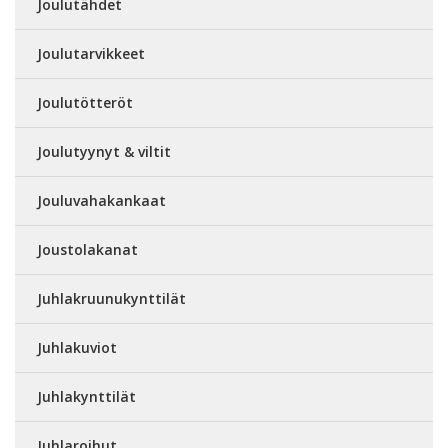
Joulutähdet
Joulutarvikkeet
Joulutötteröt
Joulutyynyt & viltit
Jouluvahakankaat
Joustolakanat
Juhlakruunukynttilät
Juhlakuviot
Juhlakynttilät
Juhlaroihut