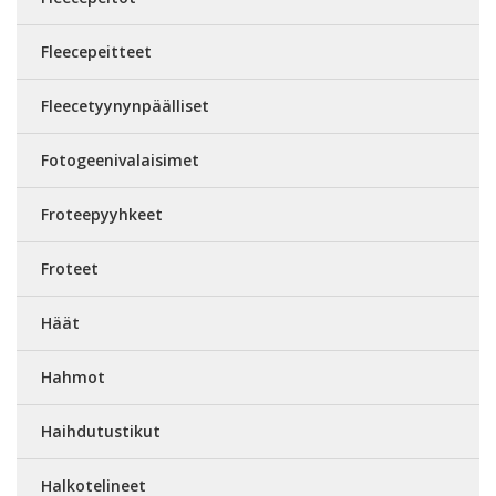
Fleecepeitteet
Fleecetyynynpäälliset
Fotogeenivalaisimet
Froteepyyhkeet
Froteet
Häät
Hahmot
Haihdutustikut
Halkotelineet