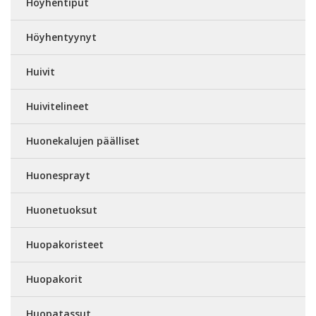
Höyhentiput
Höyhentyynyt
Huivit
Huivitelineet
Huonekalujen päälliset
Huonesprayt
Huonetuoksut
Huopakoristeet
Huopakorit
Huopatassut