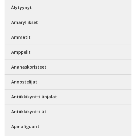
Älytyynyt
Amaryllikset
Ammatit
Amppelit
Ananaskoristeet
Annostelijat
Antiikkikynttilänjalat
Antiikkikynttilät
Apinafiguurit