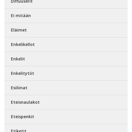
Diffuuserit
Ei mitään
Eläimet
Enkelikellot
Enkelit
Enkelitytöt
Esiliinat
Eteisnaulakot
Eteispenkit
Etiketit