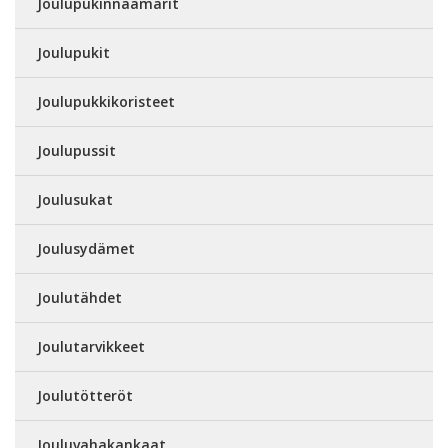
Joulupukinnaamarit
Joulupukit
Joulupukkikoristeet
Joulupussit
Joulusukat
Joulusydämet
Joulutähdet
Joulutarvikkeet
Joulutötteröt
Jouluvahakankaat