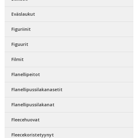
Eväslaukut
Figuriinit
Figuurit
Filmit
Flanellipeitot
Flanellipussilakanasetit
Flanellipussilakanat
Fleecehuovat
Fleecekoristetyynyt