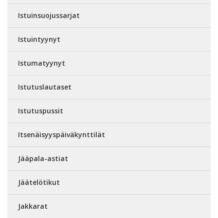
Istuinsuojussarjat
Istuintyynyt
Istumatyynyt
Istutuslautaset
Istutuspussit
Itsenäisyyspäiväkynttilät
Jääpala-astiat
Jäätelötikut
Jakkarat