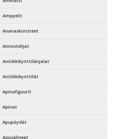
Ammatit
Amppelit
Ananaskoristeet
Annostelijat
Antiikkikynttilänjalat
Antiikkikynttilät
Apinafiguurit
Apinat
Apupöydät
Apuvälineet