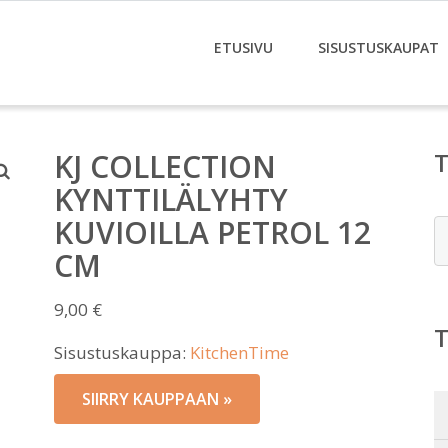
ETUSIVU
SISUSTUSKAUPAT
KJ COLLECTION
KYNTTILÄLYHTY
KUVIOILLA PETROL 12
E
CM
9,00
€
Sisustuskauppa:
KitchenTime
SIIRRY KAUPPAAN »