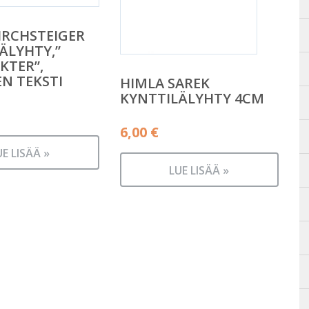
IRCHSTEIGER
ÄLYHTY,”
KTER”,
N TEKSTI
HIMLA SAREK
KYNTTILÄLYHTY 4CM
6,00
€
UE LISÄÄ »
LUE LISÄÄ »