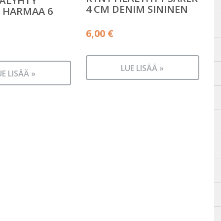
LÄLYHTY
4 CM DENIM SININEN
, HARMAA 6
6,00
€
LUE LISÄÄ »
UE LISÄÄ »