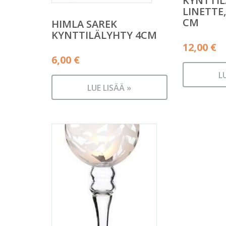
KYNTTI
LINETTE
CM
HIMLA SAREK
KYNTTILÄLYHTY 4CM
12,00
€
6,00
€
L
LUE LISÄÄ »