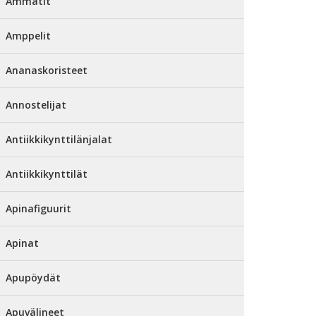
Ammatit
Amppelit
Ananaskoristeet
Annostelijat
Antiikkikynttilänjalat
Antiikkikynttilät
Apinafiguurit
Apinat
Apupöydät
Apuvälineet