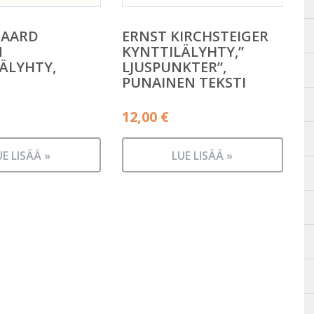
AARD
ERNST KIRCHSTEIGER
N
KYNTTILÄLYHTY,”
ÄLYHTY,
LJUSPUNKTER”,
PUNAINEN TEKSTI
12,00
€
UE LISÄÄ »
LUE LISÄÄ »