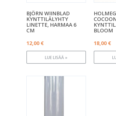
BJÖRN WIINBLAD
HOLMEG
KYNTTILÄLYHTY
COCOO
LINETTE, HARMAA 6
KYNTTIL
CM
BLOOM
12,00
€
18,00
€
LUE LISÄÄ »
L