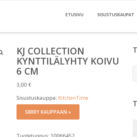
ETUSIVU
SISUSTUSKAUPAT
KJ COLLECTION
KYNTTILÄLYHTY KOIVU
6 CM
E
3,00
€
Sisustuskauppa:
KitchenTime
SIIRRY KAUPPAAN »
Tuotetunnus:
10066452