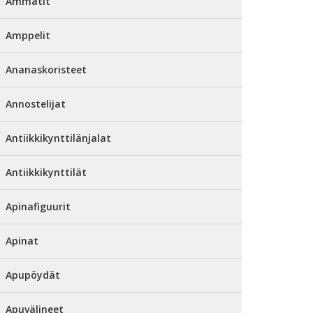
Ammatit
Amppelit
Ananaskoristeet
Annostelijat
Antiikkikynttilänjalat
Antiikkikynttilät
Apinafiguurit
Apinat
Apupöydät
Apuvälineet