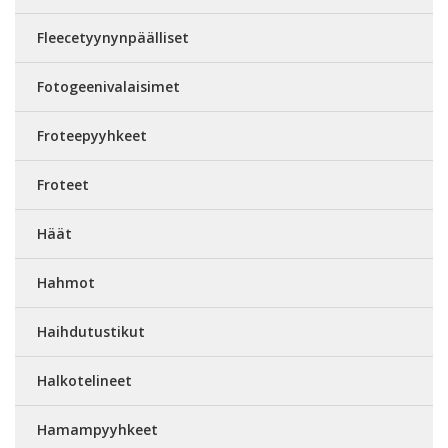
Fleecetyynynpäälliset
Fotogeenivalaisimet
Froteepyyhkeet
Froteet
Häät
Hahmot
Haihdutustikut
Halkotelineet
Hamampyyhkeet