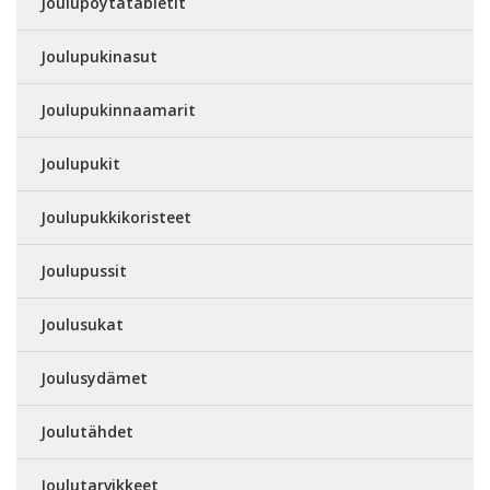
Joulupöytätabletit
Joulupukinasut
Joulupukinnaamarit
Joulupukit
Joulupukkikoristeet
Joulupussit
Joulusukat
Joulusydämet
Joulutähdet
Joulutarvikkeet