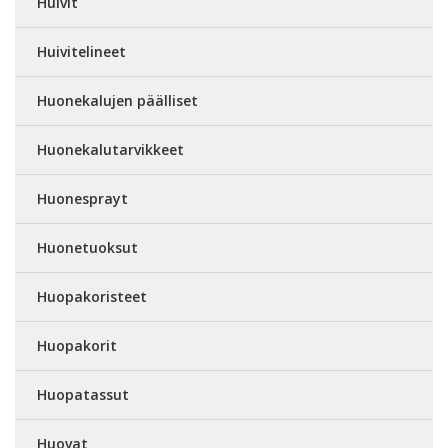
Huivit
Huivitelineet
Huonekalujen päälliset
Huonekalutarvikkeet
Huonesprayt
Huonetuoksut
Huopakoristeet
Huopakorit
Huopatassut
Huovat