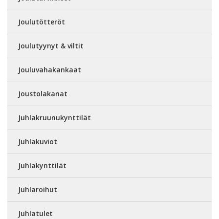
Joulutötteröt
Joulutyynyt & viltit
Jouluvahakankaat
Joustolakanat
Juhlakruunukynttilät
Juhlakuviot
Juhlakynttilät
Juhlaroihut
Juhlatulet