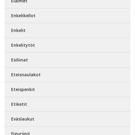
Eläimet
Enkelikellot
Enkelit
Enkelitytöt
Esiliinat
Eteisnaulakot
Eteispenkit
Etiketit
Eväslaukut
Figuriinit