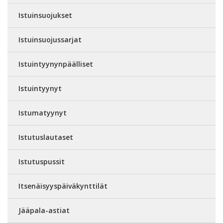
Istuinsuojukset
Istuinsuojussarjat
Istuintyynynpäälliset
Istuintyynyt
Istumatyynyt
Istutuslautaset
Istutuspussit
Itsenäisyyspäiväkynttilät
Jääpala-astiat