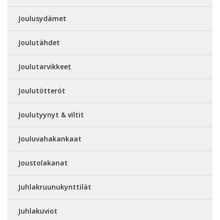
Joulusydämet
Joulutähdet
Joulutarvikkeet
Joulutötteröt
Joulutyynyt & viltit
Jouluvahakankaat
Joustolakanat
Juhlakruunukynttilät
Juhlakuviot