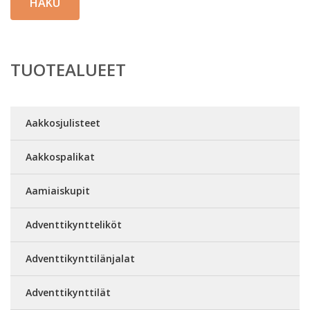
HAKU
TUOTEALUEET
Aakkosjulisteet
Aakkospalikat
Aamiaiskupit
Adventtikyntteliköt
Adventtikynttilänjalat
Adventtikynttilät