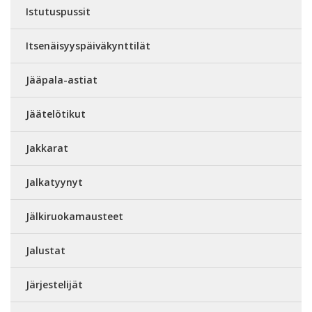
Istutuspussit
Itsenäisyyspäiväkynttilät
Jääpala-astiat
Jäätelötikut
Jakkarat
Jalkatyynyt
Jälkiruokamausteet
Jalustat
Järjestelijät