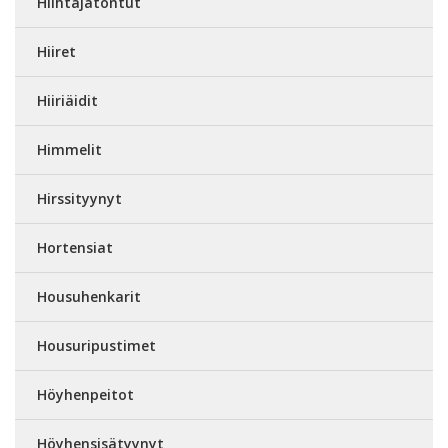
Hiihtäjätontut
Hiiret
Hiiriäidit
Himmelit
Hirssityynyt
Hortensiat
Housuhenkarit
Housuripustimet
Höyhenpeitot
Höyhensisätyynyt