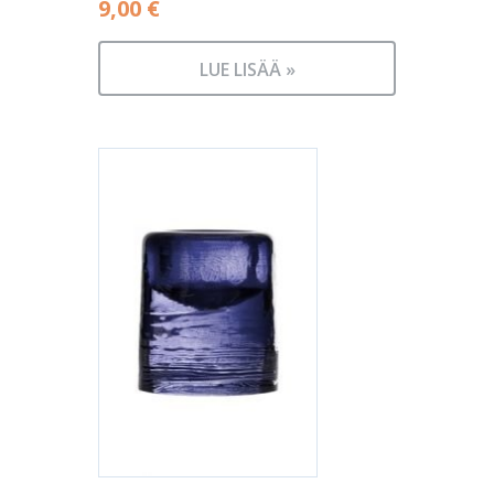
9,00
€
LUE LISÄÄ »