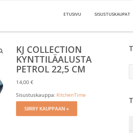
ETUSIVU
SISUSTUSKAUPAT
KJ COLLECTION
KYNTTILÄALUSTA
PETROL 22,5 CM
E
14,00
€
Sisustuskauppa:
KitchenTime
SIIRRY KAUPPAAN »