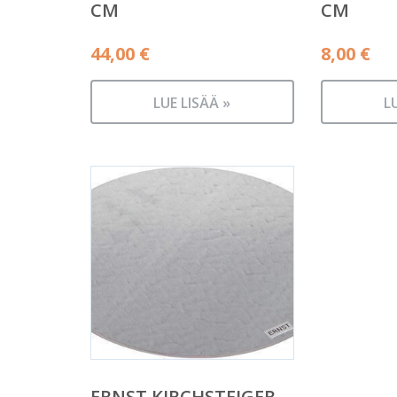
CM
CM
44,00
€
8,00
€
LUE LISÄÄ »
L
ERNST KIRCHSTEIGER