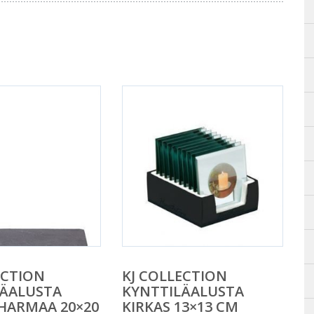
ECTION
KJ COLLECTION
LÄALUSTA
KYNTTILÄALUSTA
 HARMAA 20×20
KIRKAS 13×13 CM