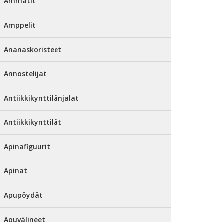
Ammatit
Amppelit
Ananaskoristeet
Annostelijat
Antiikkikynttilänjalat
Antiikkikynttilät
Apinafiguurit
Apinat
Apupöydät
Apuvälineet