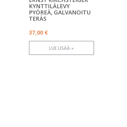
KYNTTILÄLEVY
PYÖREÄ, GALVANOITU
TERÄS
37,00
€
LUE LISÄÄ »