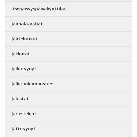
Itsenäisyyspäiväkynttilät
Jääpala-astiat
Jäätelötikut
Jakkarat
Jalkatyynyt
Jälkiruokamausteet
Jalustat
Järjestelijät
Jättityynyt