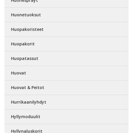
Huonesprayt
Huonetuoksut
Huopakoristeet
Huopakorit
Huopatassut
Huovat
Huovat & Peitot
Hurrikaanilyhdyt
Hyllymoduulit
Hyllynaluskorit