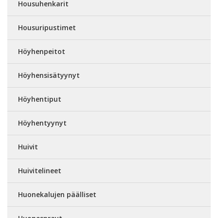
Housuhenkarit
Housuripustimet
Höyhenpeitot
Höyhensisätyynyt
Höyhentiput
Höyhentyynyt
Huivit
Huivitelineet
Huonekalujen päälliset