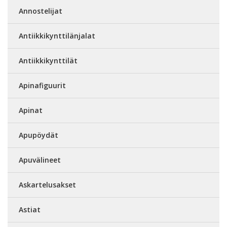
Annostelijat
Antiikkikynttilänjalat
Antiikkikynttilät
Apinafiguurit
Apinat
Apupöydät
Apuvälineet
Askartelusakset
Astiat