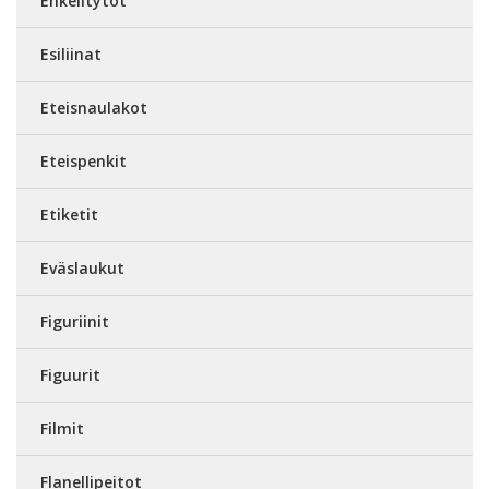
Enkelitytöt
Esiliinat
Eteisnaulakot
Eteispenkit
Etiketit
Eväslaukut
Figuriinit
Figuurit
Filmit
Flanellipeitot