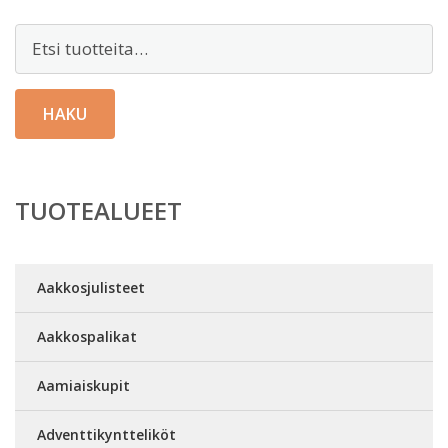
Etsi:
HAKU
TUOTEALUEET
Aakkosjulisteet
Aakkospalikat
Aamiaiskupit
Adventtikyntteliköt