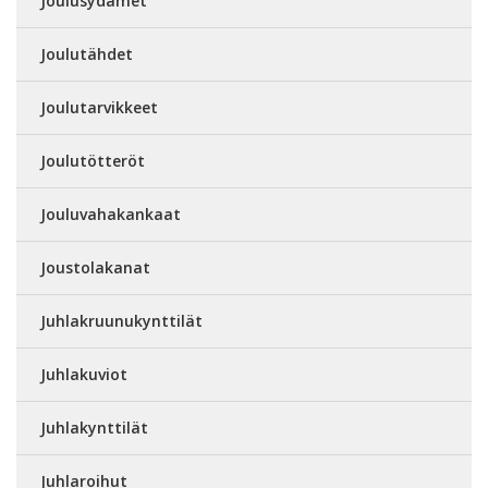
Joulusydämet
Joulutähdet
Joulutarvikkeet
Joulutötteröt
Jouluvahakankaat
Joustolakanat
Juhlakruunukynttilät
Juhlakuviot
Juhlakynttilät
Juhlaroihut