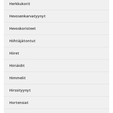
Herkkukorit
Hevosenkarvatyynyt
Hevoskoristeet
Hiihtäjätontut
Hiiret
Hiiriäidit
Himmelit
Hirssityynyt
Hortensiat