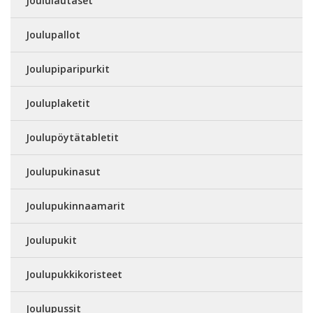
Joululautaset
Joulupallot
Joulupiparipurkit
Jouluplaketit
Joulupöytätabletit
Joulupukinasut
Joulupukinnaamarit
Joulupukit
Joulupukkikoristeet
Joulupussit