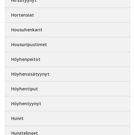
Hirssityynyt
Hortensiat
Housuhenkarit
Housuripustimet
Höyhenpeitot
Höyhensisätyynyt
Höyhentiput
Höyhentyynyt
Huivit
Huivitelineet