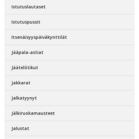
Istutuslautaset
Istutuspussit
Itsenäisyyspäiväkynttilät
Jääpala-astiat
Jäätelötikut
Jakkarat
Jalkatyynyt
Jälkiruokamausteet
Jalustat