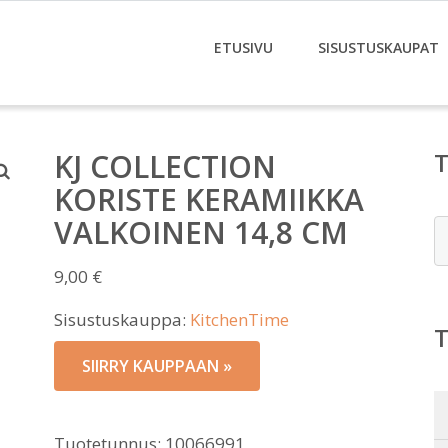
ETUSIVU
SISUSTUSKAUPAT
KJ COLLECTION
KORISTE KERAMIIKKA
VALKOINEN 14,8 CM
E
9,00
€
Sisustuskauppa:
KitchenTime
SIIRRY KAUPPAAN »
Tuotetunnus:
10066991