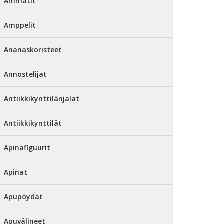
Ammatit
Amppelit
Ananaskoristeet
Annostelijat
Antiikkikynttilänjalat
Antiikkikynttilät
Apinafiguurit
Apinat
Apupöydät
Apuvälineet