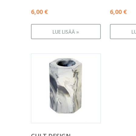
6,00
€
6,00
€
LUE LISÄÄ »
L
CULT DESIGN