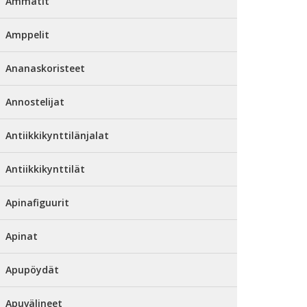
Ammatit
Amppelit
Ananaskoristeet
Annostelijat
Antiikkikynttilänjalat
Antiikkikynttilät
Apinafiguurit
Apinat
Apupöydät
Apuvälineet