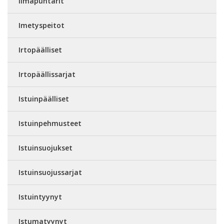
Ilmapuntarit
Imetyspeitot
Irtopäälliset
Irtopäällissarjat
Istuinpäälliset
Istuinpehmusteet
Istuinsuojukset
Istuinsuojussarjat
Istuintyynyt
Istumatyynyt