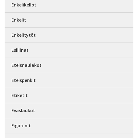
Enkelikellot
Enkelit
Enkelitytöt
Esiliinat
Eteisnaulakot
Eteispenkit
Etiketit
Eväslaukut
Figuriinit