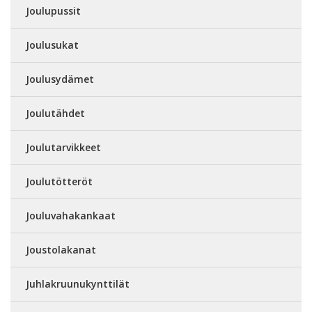
Joulupussit
Joulusukat
Joulusydämet
Joulutähdet
Joulutarvikkeet
Joulutötteröt
Jouluvahakankaat
Joustolakanat
Juhlakruunukynttilät