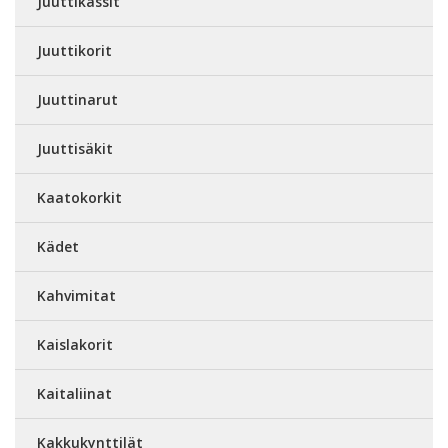
Juuttikassit
Juuttikorit
Juuttinarut
Juuttisäkit
Kaatokorkit
Kädet
Kahvimitat
Kaislakorit
Kaitaliinat
Kakkukynttilät