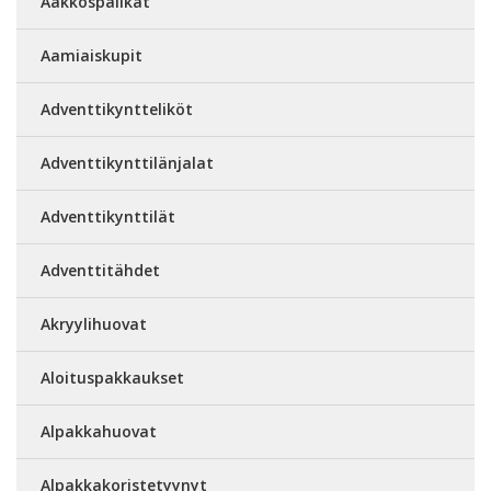
Aakkospalikat
Aamiaiskupit
Adventtikyntteliköt
Adventtikynttilänjalat
Adventtikynttilät
Adventtitähdet
Akryylihuovat
Aloituspakkaukset
Alpakkahuovat
Alpakkakoristetyynyt