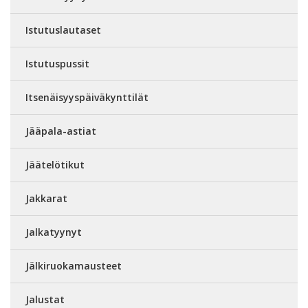
Istutuslautaset
Istutuspussit
Itsenäisyyspäiväkynttilät
Jääpala-astiat
Jäätelötikut
Jakkarat
Jalkatyynyt
Jälkiruokamausteet
Jalustat