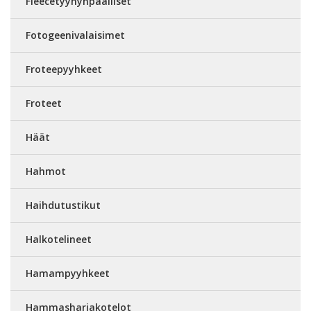
Fleecetyynynpäälliset
Fotogeenivalaisimet
Froteepyyhkeet
Froteet
Häät
Hahmot
Haihdutustikut
Halkotelineet
Hamampyyhkeet
Hammasharjakotelot