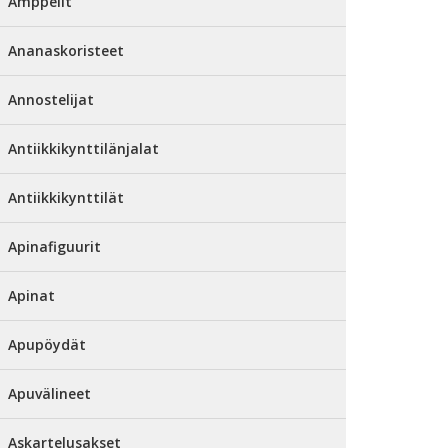
Amppelit
Ananaskoristeet
Annostelijat
Antiikkikynttilänjalat
Antiikkikynttilät
Apinafiguurit
Apinat
Apupöydät
Apuvälineet
Askartelusakset