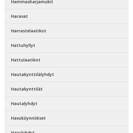
Hammasharjamukit
Haravat
Harrastelaatikot
Hattuhyllyt
Hattulaatikot
Hautakynttilälyhdyt
Hautakynttilät
Hautalyhdyt
Havuköynnökset
Havulyhdyt