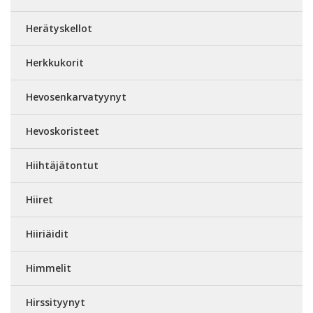
Herätyskellot
Herkkukorit
Hevosenkarvatyynyt
Hevoskoristeet
Hiihtäjätontut
Hiiret
Hiiriäidit
Himmelit
Hirssityynyt