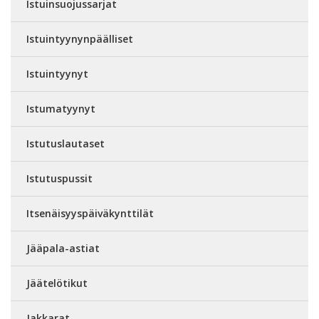
Istuinsuojussarjat
Istuintyynynpäälliset
Istuintyynyt
Istumatyynyt
Istutuslautaset
Istutuspussit
Itsenäisyyspäiväkynttilät
Jääpala-astiat
Jäätelötikut
Jakkarat