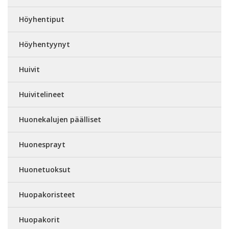
Höyhentiput
Höyhentyynyt
Huivit
Huivitelineet
Huonekalujen päälliset
Huonesprayt
Huonetuoksut
Huopakoristeet
Huopakorit