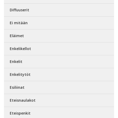
Diffuuserit
Ei mitään
Eläimet
Enkelikellot
Enkelit
Enkelitytöt
Esiliinat
Eteisnaulakot
Eteispenkit