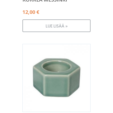
12,00
€
LUE LISÄÄ »