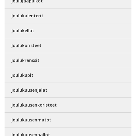
Joulujääpuikot
Joulukalenterit
Joulukellot
Joulukoristeet
Joulukranssit
Joulukupit
Joulukuusenjalat
Joulukuusenkoristeet
Joulukuusenmatot
Joulukuusenpallot