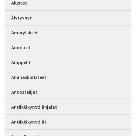
Alustat
Älytyynyt
Amaryllikset
Ammatit
Amppelit
Ananaskoristeet
Annostelijat
Antiikkikynttilänjalat
Antiikkikynttilät