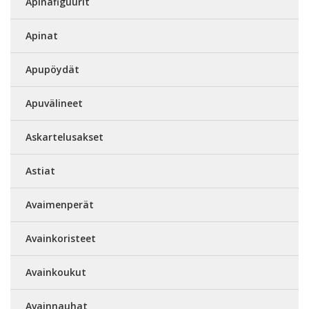
Apinafiguurit
Apinat
Apupöydät
Apuvälineet
Askartelusakset
Astiat
Avaimenperät
Avainkoristeet
Avainkoukut
Avainnauhat