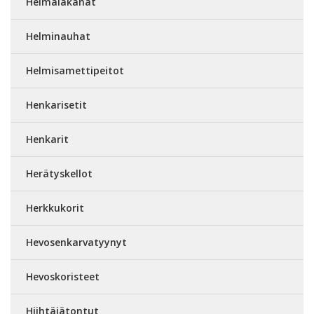
Helmalakanat
Helminauhat
Helmisamettipeitot
Henkarisetit
Henkarit
Herätyskellot
Herkkukorit
Hevosenkarvatyynyt
Hevoskoristeet
Hiihtäjätontut