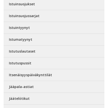
Istuinsuojukset
Istuinsuojussarjat
Istuintyynyt
Istumatyynyt
Istutuslautaset
Istutuspussit
Itsenäisyyspäiväkynttilät
Jääpala-astiat
Jäätelötikut