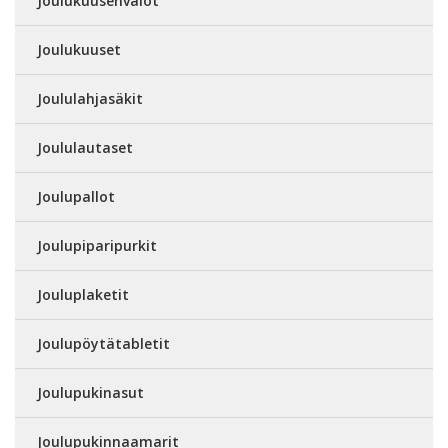
Joulukuusenvalot
Joulukuuset
Joululahjasäkit
Joululautaset
Joulupallot
Joulupiparipurkit
Jouluplaketit
Joulupöytätabletit
Joulupukinasut
Joulupukinnaamarit