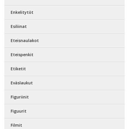
Enkelitytöt
Esiliinat
Eteisnaulakot
Eteispenkit
Etiketit
Eväslaukut
Figuriinit
Figuurit
Filmit