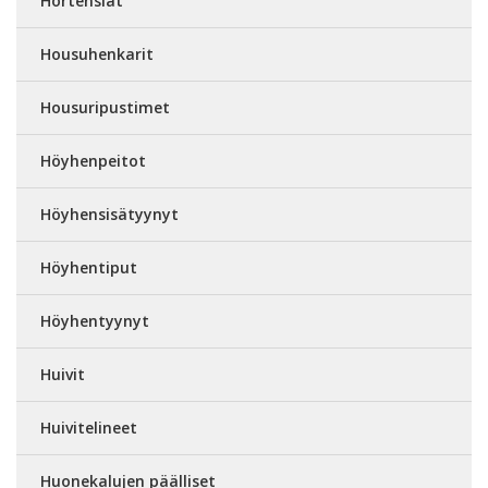
Hortensiat
Housuhenkarit
Housuripustimet
Höyhenpeitot
Höyhensisätyynyt
Höyhentiput
Höyhentyynyt
Huivit
Huivitelineet
Huonekalujen päälliset