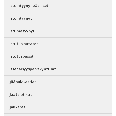
Istuintyynynpäälliset
Istuintyynyt
Istumatyynyt
Istutuslautaset
Istutuspussit
Itsenäisyyspäiväkynttilät
Jääpala-astiat
Jäätelötikut
Jakkarat