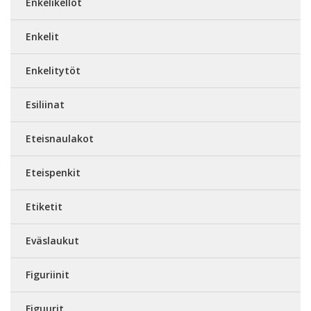
Enkelikellot
Enkelit
Enkelitytöt
Esiliinat
Eteisnaulakot
Eteispenkit
Etiketit
Eväslaukut
Figuriinit
Figuurit