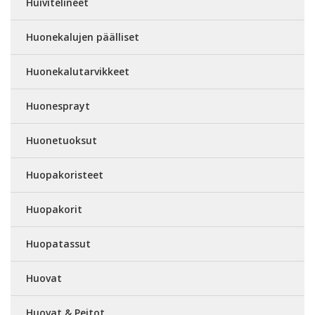
Huivitelineet
Huonekalujen päälliset
Huonekalutarvikkeet
Huonesprayt
Huonetuoksut
Huopakoristeet
Huopakorit
Huopatassut
Huovat
Huovat & Peitot