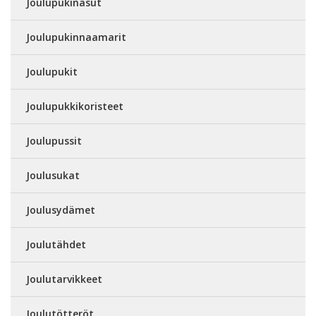
Joulupukinasut
Joulupukinnaamarit
Joulupukit
Joulupukkikoristeet
Joulupussit
Joulusukat
Joulusydämet
Joulutähdet
Joulutarvikkeet
Joulutötteröt