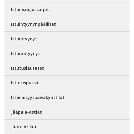
Istuinsuojussarjat
Istuintyynynpäälliset
Istuintyynyt
Istumatyynyt
Istutuslautaset
Istutuspussit
Itsenäisyyspäiväkynttilät
Jääpala-astiat
Jäätelötikut