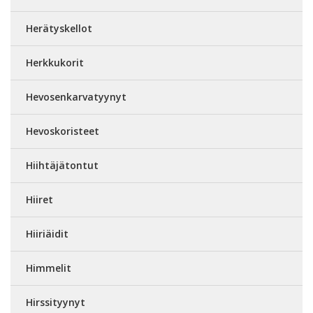
Herätyskellot
Herkkukorit
Hevosenkarvatyynyt
Hevoskoristeet
Hiihtäjätontut
Hiiret
Hiiriäidit
Himmelit
Hirssityynyt