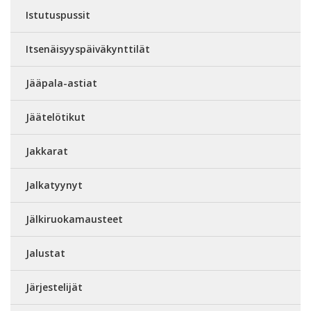
Istutuspussit
Itsenäisyyspäiväkynttilät
Jääpala-astiat
Jäätelötikut
Jakkarat
Jalkatyynyt
Jälkiruokamausteet
Jalustat
Järjestelijät