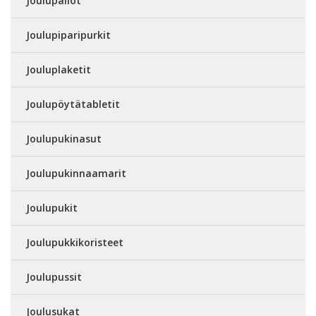
Joulupallot
Joulupiparipurkit
Jouluplaketit
Joulupöytätabletit
Joulupukinasut
Joulupukinnaamarit
Joulupukit
Joulupukkikoristeet
Joulupussit
Joulusukat