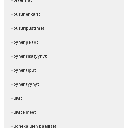
Hortensiat
Housuhenkarit
Housuripustimet
Höyhenpeitot
Höyhensisätyynyt
Höyhentiput
Höyhentyynyt
Huivit
Huivitelineet
Huonekalujen päälliset