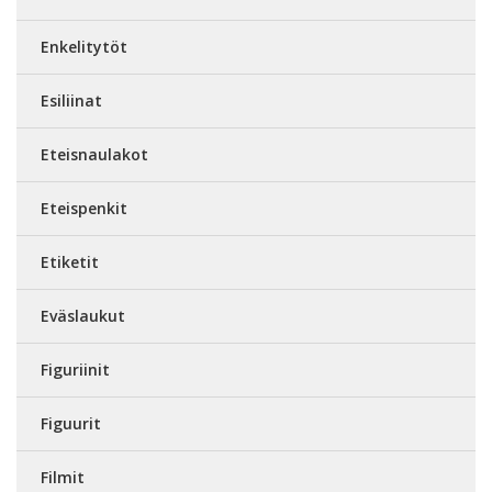
Enkelitytöt
Esiliinat
Eteisnaulakot
Eteispenkit
Etiketit
Eväslaukut
Figuriinit
Figuurit
Filmit