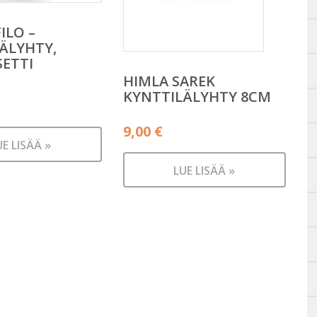
ILO –
ÄLYHTY,
SETTI
HIMLA SAREK
KYNTTILÄLYHTY 8CM
9,00
€
UE LISÄÄ »
LUE LISÄÄ »