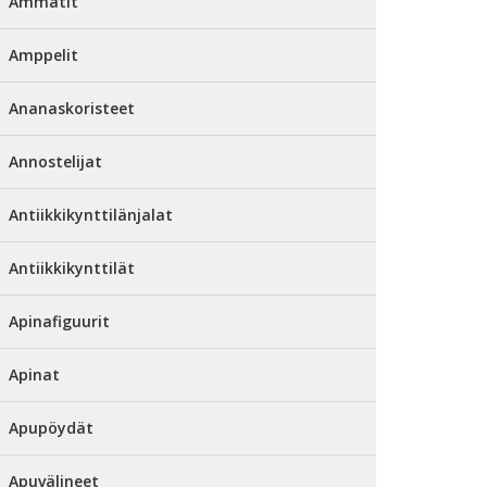
Ammatit
Amppelit
Ananaskoristeet
Annostelijat
Antiikkikynttilänjalat
Antiikkikynttilät
Apinafiguurit
Apinat
Apupöydät
Apuvälineet