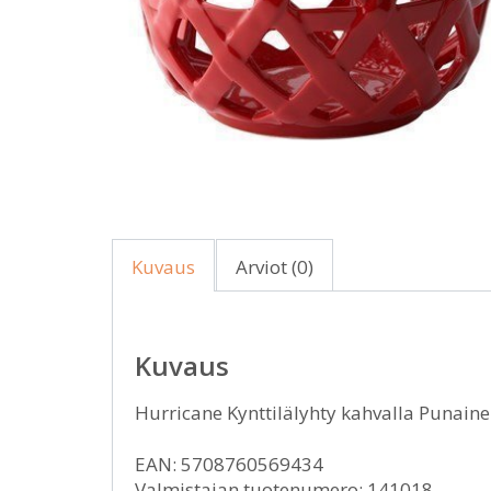
Kuvaus
Arviot (0)
Kuvaus
Hurricane Kynttilälyhty kahvalla Punain
EAN: 5708760569434
Valmistajan tuotenumero: 141018